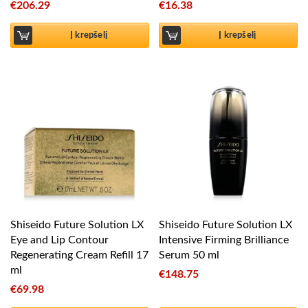
€
206.29
€
16.38
Į krepšelį
Į krepšelį
Shiseido Future Solution LX
Shiseido Future Solution LX
Eye and Lip Contour
Intensive Firming Brilliance
Regenerating Cream Refill 17
Serum 50 ml
ml
€
148.75
€
69.98