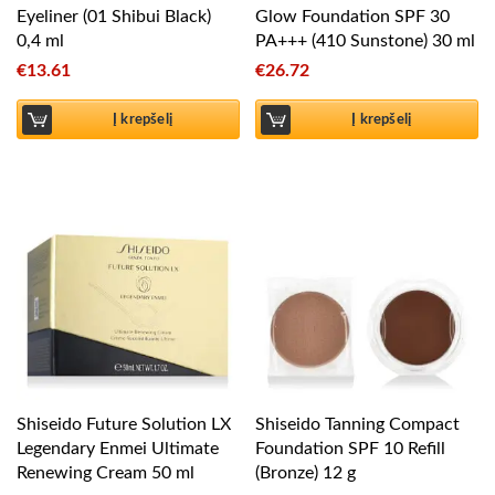
Eyeliner (01 Shibui Black)
Glow Foundation SPF 30
0,4 ml
PA+++ (410 Sunstone) 30 ml
€
13.61
€
26.72
Į krepšelį
Į krepšelį
Shiseido Future Solution LX
Shiseido Tanning Compact
Legendary Enmei Ultimate
Foundation SPF 10 Refill
Renewing Cream 50 ml
(Bronze) 12 g