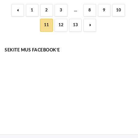
←
1
2
3
…
8
9
10
11
12
13
→
SEKITE MUS FACEBOOK’E