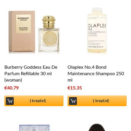
Burberry Goddess Eau De
Olaplex No.4 Bond
Parfum Refillable 30 ml
Maintenance Shampoo 250
(woman)
ml
€
40.79
€
15.35
Į krepšelį
Į krepšelį