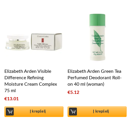
Elizabeth Arden Visible
Elizabeth Arden Green Tea
Difference Refining
Perfumed Deodorant Roll-
Moisture Cream Complex
on 40 ml (woman)
75 ml
€
5.12
€
13.01
Į krepšelį
Į krepšelį