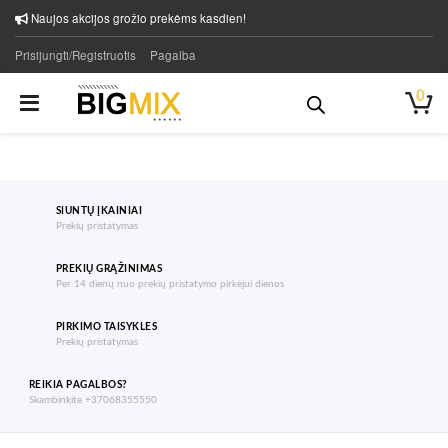
Naujos akcijos grožio prekėms kasdien!
Prisijungti/Registruotis
Pagalba
0
SIUNTŲ ĮKAINIAI
Prekių pristatymas
PREKIŲ GRĄŽINIMAS
Per 14 dienų nuo prekių pristatymo pirkėjui dienos
PIRKIMO TAISYKLES
Prekių pristatymas
REIKIA PAGALBOS?
Skambinkite +37068355550