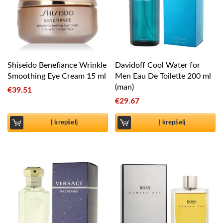
Shiseido Benefiance Wrinkle
Davidoff Cool Water for
Smoothing Eye Cream 15 ml
Men Eau De Toilette 200 ml
(man)
€
39.51
€
29.67
Į krepšelį
Į krepšelį