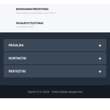
NEMOKAMAS PRISTATYMAS
Nemokamas pristatymas nuo 100 eu.
PAGALBOS TELEFONAS
+37068355550
PAGALBA
KONTAKTAI
REKVIZITAI
bigmix.lt © 2023 - Visos teisės saugomos