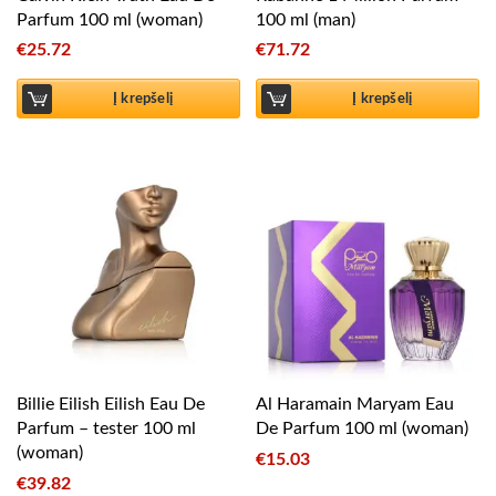
Parfum 100 ml (woman)
100 ml (man)
€
25.72
€
71.72
Į krepšelį
Į krepšelį
Billie Eilish Eilish Eau De
Al Haramain Maryam Eau
Parfum – tester 100 ml
De Parfum 100 ml (woman)
(woman)
€
15.03
€
39.82