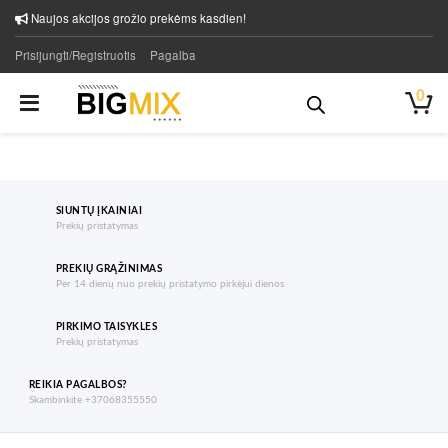
Naujos akcijos grožio prekėms kasdien!
Prisijungti/Registruotis
Pagalba
0
SIUNTŲ ĮKAINIAI
Prekių pristatymas
PREKIŲ GRĄŽINIMAS
Per 14 dienų nuo prekių pristatymo pirkėjui dienos
PIRKIMO TAISYKLES
Prekių pristatymas
REIKIA PAGALBOS?
Skambinkite +37068355550