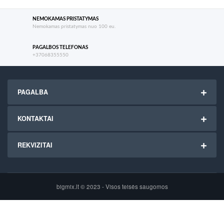
NEMOKAMAS PRISTATYMAS
Nemokamas pristatymas nuo 100 eu.
PAGALBOS TELEFONAS
+37068355550
PAGALBA
KONTAKTAI
REKVIZITAI
bigmix.lt © 2023 - Visos teisės saugomos