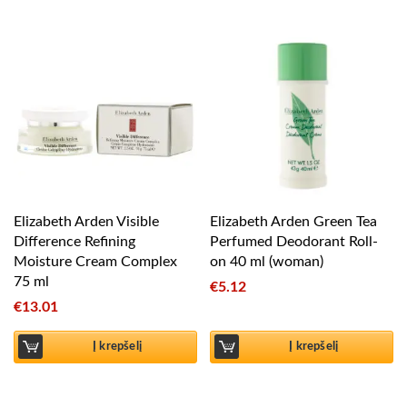
Elizabeth Arden Visible
Elizabeth Arden Green Tea
Difference Refining
Perfumed Deodorant Roll-
Moisture Cream Complex
on 40 ml (woman)
75 ml
€
5.12
€
13.01
Į krepšelį
Į krepšelį