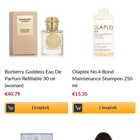
Burberry Goddess Eau De
Olaplex No.4 Bond
Parfum Refillable 30 ml
Maintenance Shampoo 250
(woman)
ml
€
40.79
€
15.35
Į krepšelį
Į krepšelį