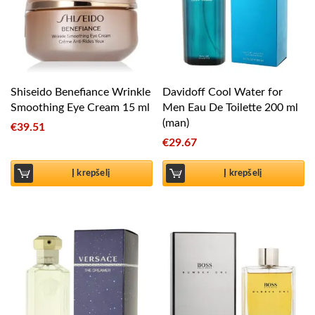
Shiseido Benefiance Wrinkle
Davidoff Cool Water for
Smoothing Eye Cream 15 ml
Men Eau De Toilette 200 ml
(man)
€
39.51
€
29.67
Į krepšelį
Į krepšelį