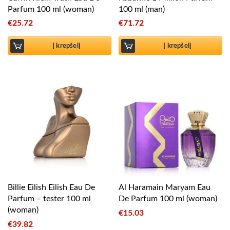
Parfum 100 ml (woman)
100 ml (man)
€
25.72
€
71.72
Į krepšelį
Į krepšelį
Billie Eilish Eilish Eau De
Al Haramain Maryam Eau
Parfum – tester 100 ml
De Parfum 100 ml (woman)
(woman)
€
15.03
€
39.82