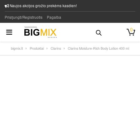
Naujos akcijos grožio prekėms kasdien!
Prisijungti/Registruotis
Pagalba
0
bigmix.lt
Produktai
Clarins
Clarins Moisture-Rich Body Lotion 400 ml