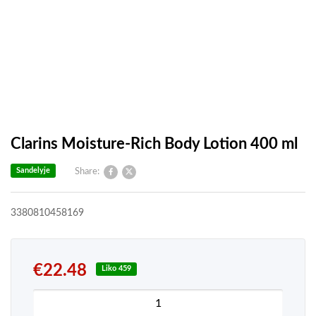
Clarins Moisture-Rich Body Lotion 400 ml
Sandelyje
Share:
3380810458169
€
22.48
Liko 459
produkto kiekis: Clarins Moisture-Rich Body Lotio