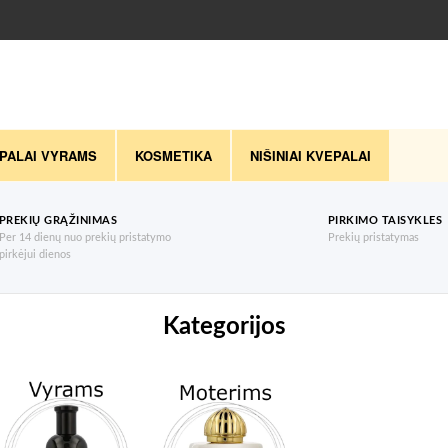
PALAI VYRAMS
KOSMETIKA
NIŠINIAI KVEPALAI
PREKIŲ GRĄŽINIMAS
PIRKIMO TAISYKLES
Per 14 dienų nuo prekių pristatymo
Prekių pristatymas
pirkėjui dienos
Kategorijos