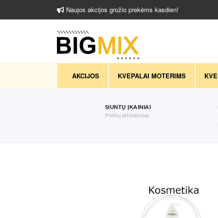
Naujos akcijos grožio prekėms kasdien!
AKCIJOS
KVEPALAI MOTERIMS
KVE
SIUNTŲ ĮKAINIAI
Prekių pristatymas