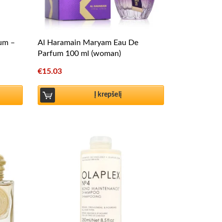
fum –
Al Haramain Maryam Eau De
Parfum 100 ml (woman)
€
15.03
Į krepšelį