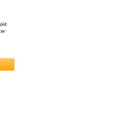
old
ter