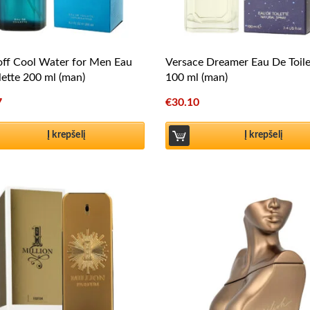
ff Cool Water for Men Eau
Versace Dreamer Eau De Toile
lette 200 ml (man)
100 ml (man)
7
€
30.10
Į krepšelį
Į krepšelį