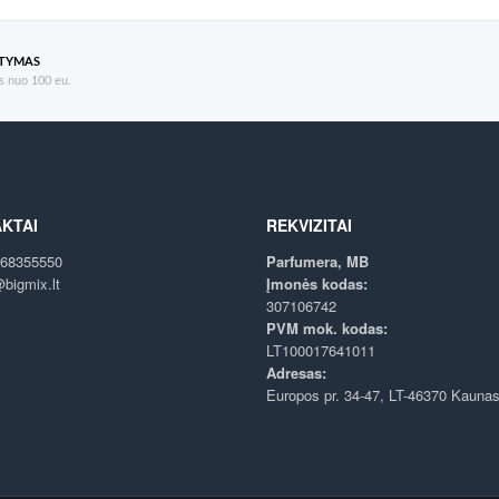
ATYMAS
 nuo 100 eu.
KTAI
REKVIZITAI
68355550
Parfumera, MB
bigmix.lt
Įmonės kodas:
307106742
PVM mok. kodas:
LT100017641011
Adresas:
Europos pr. 34-47, LT-46370 Kauna