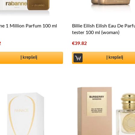
e 1 Million Parfum 100 ml
Billie Eilish Eilish Eau De Par
tester 100 ml (woman)
2
€
39.82
Į krepšelį
Į krepšelį