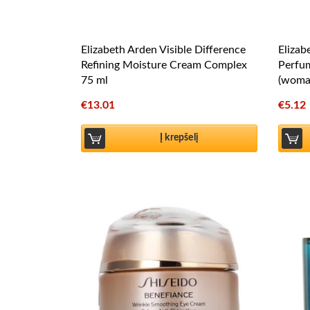
Elizabeth Arden Visible Difference
Elizab
Refining Moisture Cream Complex
Perfu
75 ml
(woma
€
13.01
€
5.12
Į krepšelį