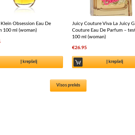
 Klein Obsession Eau De
Juicy Couture Viva La Juicy G
m 100 ml (woman)
Couture Eau De Parfum – tes
100 ml (woman)
1
€
26.95
Į krepšelį
Į krepšelį
Visos prekės