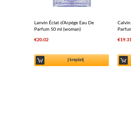
Lanvin Éclat d’Arpège Eau De
Calvin
Parfum 50 ml (woman)
Parfu
€
20.02
€
19.3
Į krepšelį