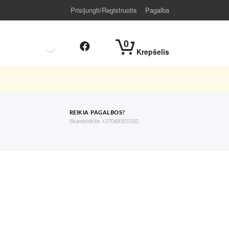
Prisijungti/Registruotis
Pagalba
0
Krepšelis
REIKIA PAGALBOS?
Skambinkite +37068355550