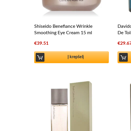
Shiseido Benefiance Wrinkle
Davido
Smoothing Eye Cream 15 ml
De Toi
€
39.51
€
29.6
Į krepšelį