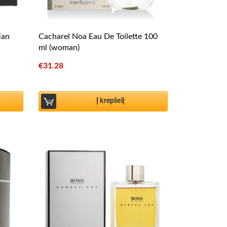
Man
Cacharel Noa Eau De Toilette 100
ml (woman)
€
31.28
Į krepšelį