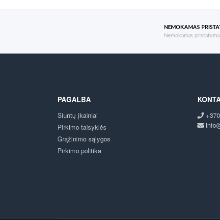
NEMOKAMAS PRIST
Nemokamas pristatymas
PAGALBA
KONTA
Siuntų įkainiai
+370
info@
Pirkimo taisyklės
Grąžinimo sąlygos
Pirkimo politika