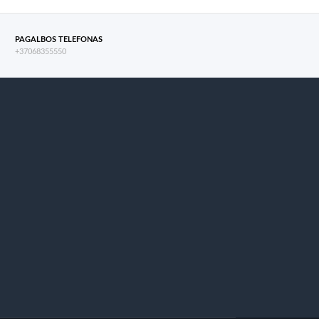
PAGALBOS TELEFONAS
+37068355550
s