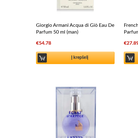
Giorgio Armani Acqua di Giò Eau De
Frenc
Parfum 50 ml (man)
Parfu
€
54.78
€
27.8
Į krepšelį