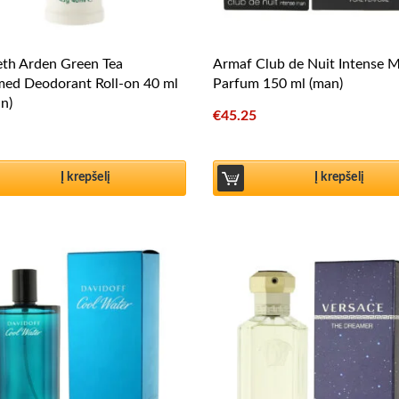
eth Arden Green Tea
Armaf Club de Nuit Intense 
med Deodorant Roll-on 40 ml
Parfum 150 ml (man)
n)
€
45.25
Į krepšelį
Į krepšelį