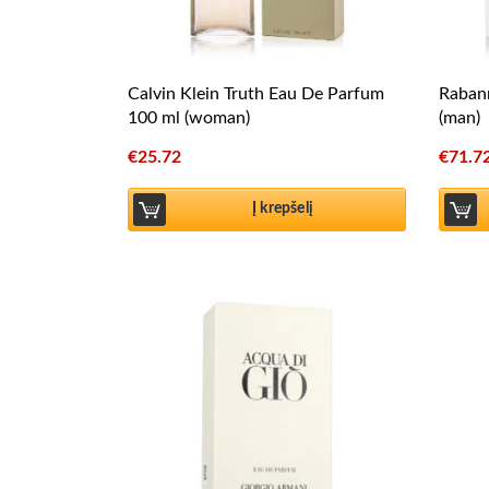
Calvin Klein Truth Eau De Parfum
Rabann
100 ml (woman)
(man)
€
25.72
€
71.7
Į krepšelį