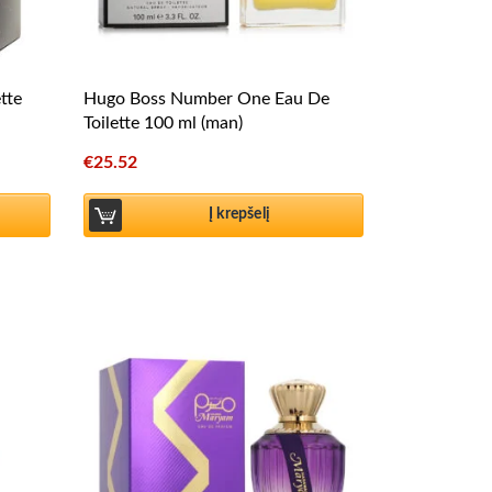
tte
Hugo Boss Number One Eau De
Toilette 100 ml (man)
€
25.52
Į krepšelį