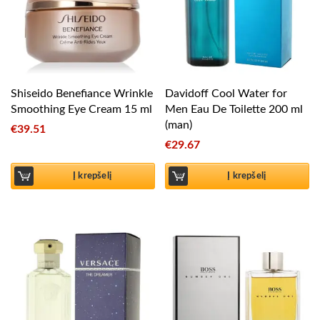
Shiseido Benefiance Wrinkle
Davidoff Cool Water for
Smoothing Eye Cream 15 ml
Men Eau De Toilette 200 ml
(man)
€
39.51
€
29.67
Į krepšelį
Į krepšelį