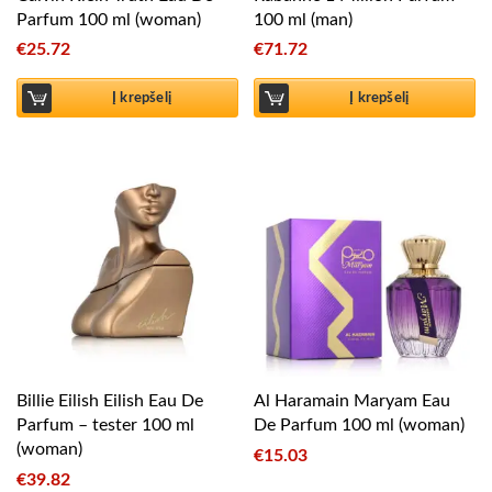
Parfum 100 ml (woman)
100 ml (man)
€
25.72
€
71.72
Į krepšelį
Į krepšelį
Billie Eilish Eilish Eau De
Al Haramain Maryam Eau
Parfum – tester 100 ml
De Parfum 100 ml (woman)
(woman)
€
15.03
€
39.82