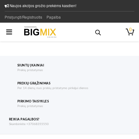
Naujos akcijos grožio prekėms kasdien!
Prisijungti/Registruotis
Pagalba
0
SIUNTŲ ĮKAINIAI
Prekių pristatymas
PREKIŲ GRĄŽINIMAS
Per 14 dienų nuo prekių pristatymo pirkėjui dienos
PIRKIMO TAISYKLES
Prekių pristatymas
REIKIA PAGALBOS?
Skambinkite +37068355550