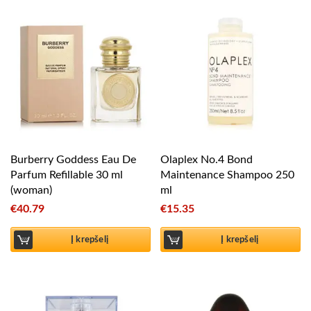
Burberry Goddess Eau De
Olaplex No.4 Bond
Parfum Refillable 30 ml
Maintenance Shampoo 250
(woman)
ml
€
40.79
€
15.35
Į krepšelį
Į krepšelį