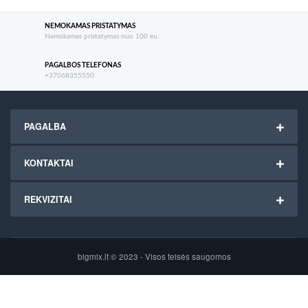
NEMOKAMAS PRISTATYMAS
Nemokamas pristatymas nuo 100 eu.
PAGALBOS TELEFONAS
+37068355550
PAGALBA
KONTAKTAI
REKVIZITAI
bigmix.lt © 2023 - Visos teisės saugomos