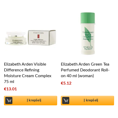
Elizabeth Arden Visible
Elizabeth Arden Green Tea
Difference Refining
Perfumed Deodorant Roll-
Moisture Cream Complex
on 40 ml (woman)
75 ml
€
5.12
€
13.01
Į krepšelį
Į krepšelį