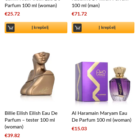
Parfum 100 ml (woman)
100 ml (man)
€
25.72
€
71.72
Į krepšelį
Į krepšelį
Billie Eilish Eilish Eau De
Al Haramain Maryam Eau
Parfum – tester 100 ml
De Parfum 100 ml (woman)
(woman)
€
15.03
€
39.82