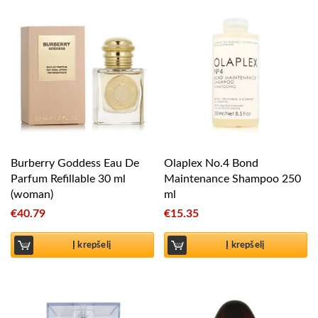
Burberry Goddess Eau De
Olaplex No.4 Bond
Parfum Refillable 30 ml
Maintenance Shampoo 250
(woman)
ml
€
40.79
€
15.35
Į krepšelį
Į krepšelį