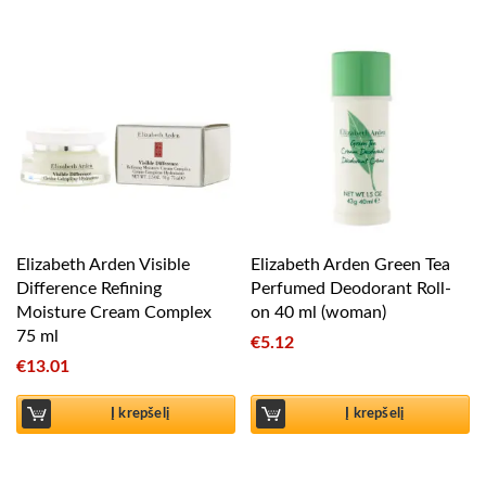
Elizabeth Arden Visible
Elizabeth Arden Green Tea
Difference Refining
Perfumed Deodorant Roll-
Moisture Cream Complex
on 40 ml (woman)
75 ml
€
5.12
€
13.01
Į krepšelį
Į krepšelį