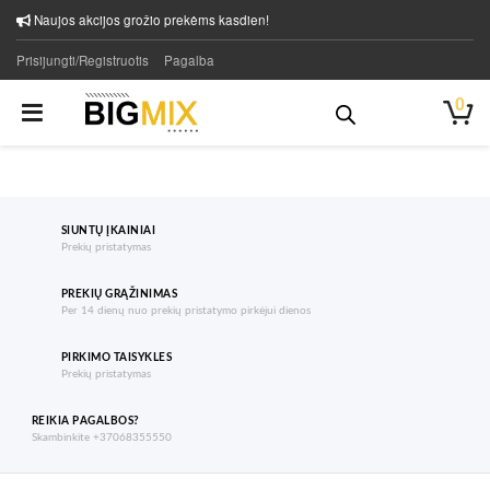
Naujos akcijos grožio prekėms kasdien!
Prisijungti/Registruotis
Pagalba
0
SIUNTŲ ĮKAINIAI
Prekių pristatymas
PREKIŲ GRĄŽINIMAS
Per 14 dienų nuo prekių pristatymo pirkėjui dienos
PIRKIMO TAISYKLES
Prekių pristatymas
REIKIA PAGALBOS?
Skambinkite +37068355550