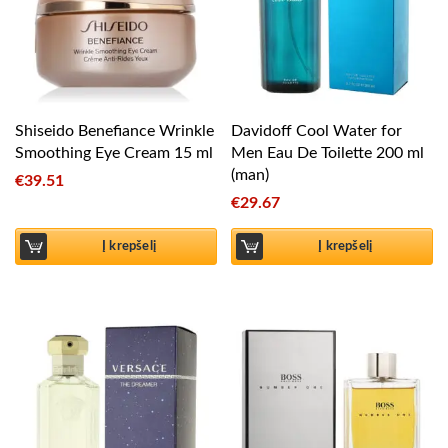
Shiseido Benefiance Wrinkle
Davidoff Cool Water for
Smoothing Eye Cream 15 ml
Men Eau De Toilette 200 ml
(man)
€
39.51
€
29.67
Į krepšelį
Į krepšelį