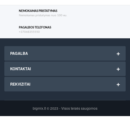
NEMOKAMAS PRISTATYMAS
Nemokamas pristatymas nuo 100 eu.
PAGALBOS TELEFONAS
+37068355550
PAGALBA
KONTAKTAI
REKVIZITAI
bigmix.lt © 2023 - Visos teisės saugomos