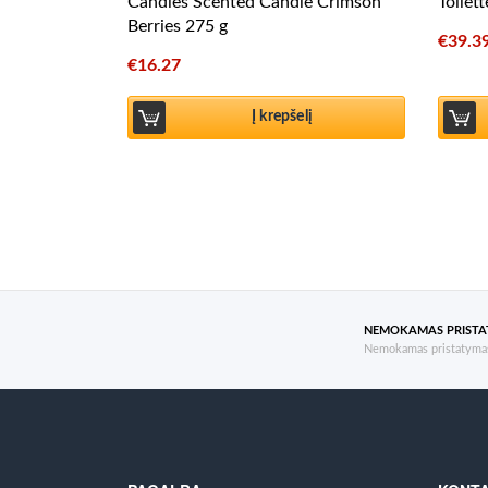
Candles Scented Candle Crimson
Toilet
Berries 275 g
€
39.3
€
16.27
Į krepšelį
NEMOKAMAS PRIST
Nemokamas pristatymas