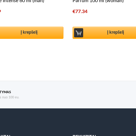
te Intense 60 ml (man)
Parfum 100 ml (woman)
9
€
77.34
Į krepšelį
Į krepšelį
ATYMAS
 nuo 100 eu.