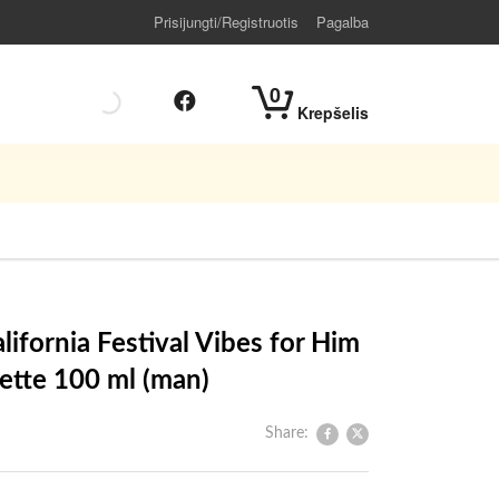
Prisijungti/Registruotis
Pagalba
0
Krepšelis
alifornia Festival Vibes for Him
lette 100 ml (man)
Share: