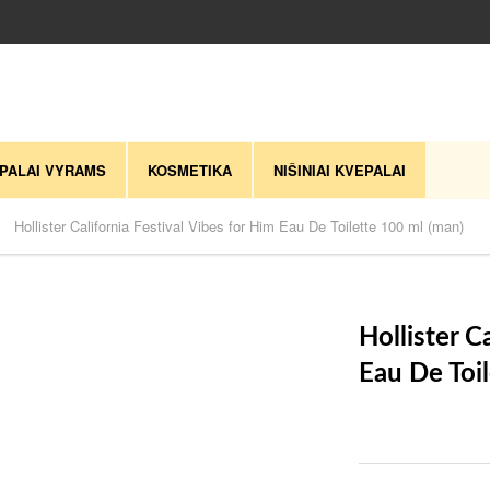
PALAI VYRAMS
KOSMETIKA
NIŠINIAI KVEPALAI
Hollister California Festival Vibes for Him Eau De Toilette 100 ml (man)
Hollister C
Eau De Toi
Sandelyje