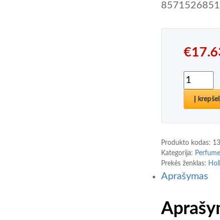
857152685
€
17.6
produkto
Į krepšel
Produkto kodas:
1
Kategorija:
Perfum
Prekės ženklas:
Holl
Aprašymas
Aprašy