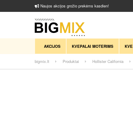
Naujos akcijos grožio prekėms kasdien!
AKCIJOS
KVEPALAI MOTERIMS
KVE
bigmix.lt
Produktai
Hollister California