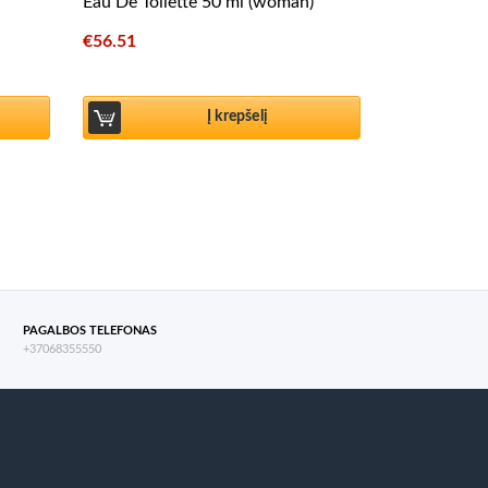
Eau De Toilette 50 ml (woman)
€
56.51
Į krepšelį
PAGALBOS TELEFONAS
+37068355550