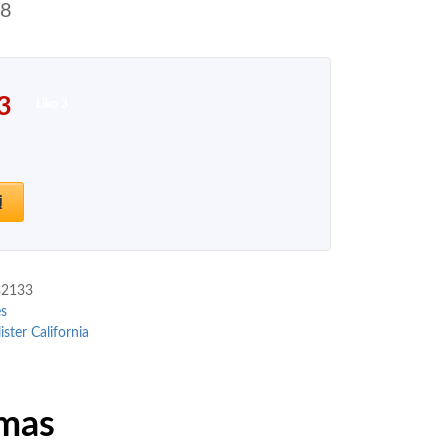
18
3
Liko 3
 kiekis: Hollister California Festival Vibes for Him
į
32133
es
ister California
mas