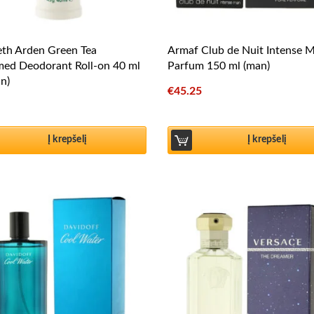
eth Arden Green Tea
Armaf Club de Nuit Intense 
med Deodorant Roll-on 40 ml
Parfum 150 ml (man)
n)
€
45.25
Į krepšelį
Į krepšelį