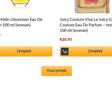
 Klein Obsession Eau De
Juicy Couture Viva La Juicy G
m 100 ml (woman)
Couture Eau De Parfum – tes
100 ml (woman)
1
€
26.95
Į krepšelį
Į krepšelį
Visos prekės