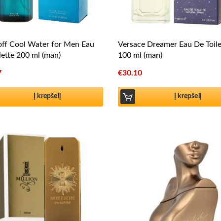
ff Cool Water for Men Eau
Versace Dreamer Eau De Toile
lette 200 ml (man)
100 ml (man)
7
€
30.10
Į krepšelį
Į krepšelį