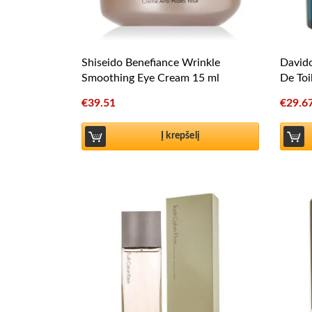
Shiseido Benefiance Wrinkle
Davido
Smoothing Eye Cream 15 ml
De Toi
€
39.51
€
29.6
Į krepšelį