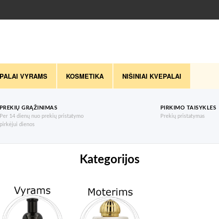
PALAI VYRAMS
KOSMETIKA
NIŠINIAI KVEPALAI
PREKIŲ GRĄŽINIMAS
PIRKIMO TAISYKLES
Per 14 dienų nuo prekių pristatymo
Prekių pristatymas
pirkėjui dienos
Kategorijos