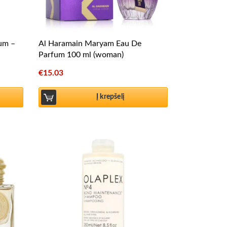
fum –
Al Haramain Maryam Eau De
Parfum 100 ml (woman)
€
15.03
Į krepšelį