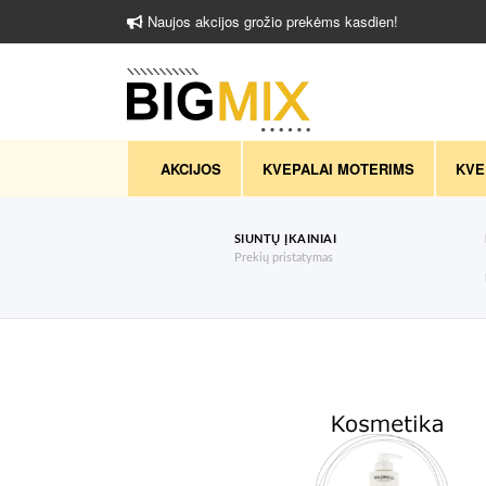
Naujos akcijos grožio prekėms kasdien!
AKCIJOS
KVEPALAI MOTERIMS
KVE
SIUNTŲ ĮKAINIAI
Prekių pristatymas