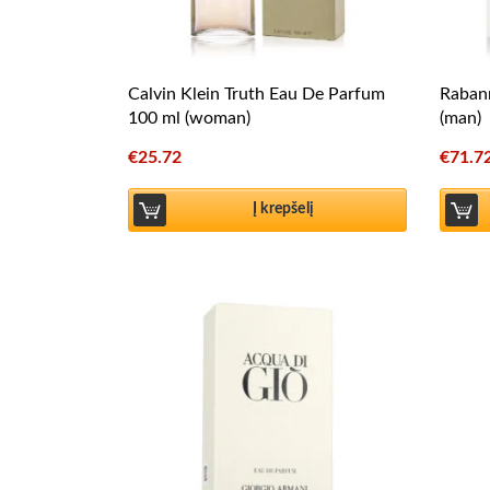
Calvin Klein Truth Eau De Parfum
Rabann
100 ml (woman)
(man)
€
25.72
€
71.7
Į krepšelį