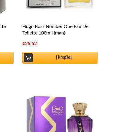
tte
Hugo Boss Number One Eau De
Toilette 100 ml (man)
€
25.52
Į krepšelį