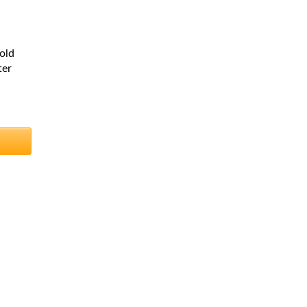
old
ter