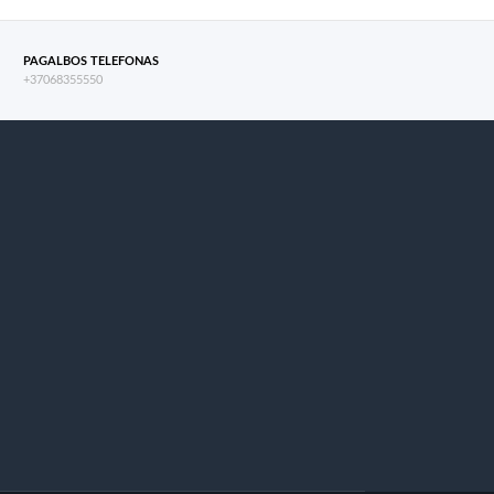
PAGALBOS TELEFONAS
+37068355550
s