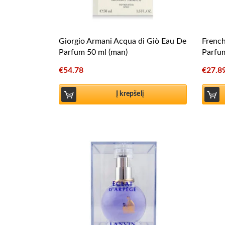
Giorgio Armani Acqua di Giò Eau De
Frenc
Parfum 50 ml (man)
Parfu
€
54.78
€
27.8
Į krepšelį