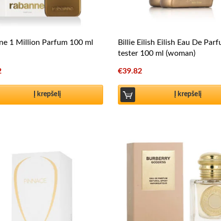
e 1 Million Parfum 100 ml
Billie Eilish Eilish Eau De Par
tester 100 ml (woman)
2
€
39.82
Į krepšelį
Į krepšelį