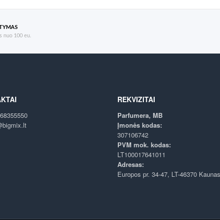
ATYMAS
 nuo 100 eu.
KTAI
REKVIZITAI
68355550
Parfumera, MB
bigmix.lt
Įmonės kodas:
307106742
PVM mok. kodas:
LT100017641011
Adresas:
Europos pr. 34-47, LT-46370 Kauna