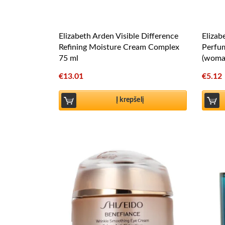
Elizabeth Arden Visible Difference
Elizab
Refining Moisture Cream Complex
Perfu
75 ml
(woma
€
13.01
€
5.12
Į krepšelį