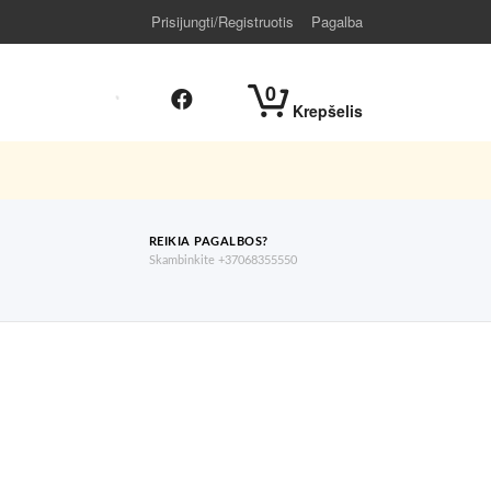
Prisijungti/Registruotis
Pagalba
0
Krepšelis
REIKIA PAGALBOS?
Skambinkite +37068355550