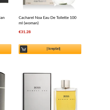
Man
Cacharel Noa Eau De Toilette 100
ml (woman)
€
31.28
Į krepšelį