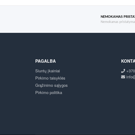
NEMOKAMAS PRIST
Nemokamas pristatymas
PAGALBA
KONTA
Siuntų įkainiai
+370
info@
Pirkimo taisyklės
Grąžinimo sąlygos
Pirkimo politika