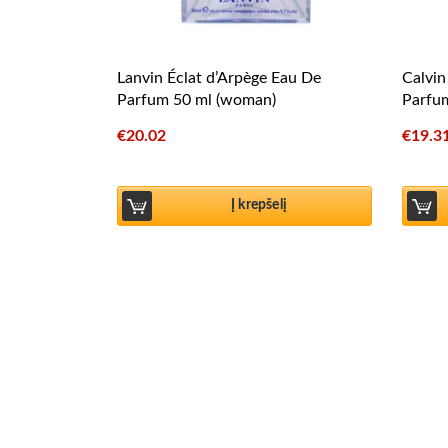
Lanvin Éclat d’Arpège Eau De
Calvin
Parfum 50 ml (woman)
Parfu
€
20.02
€
19.3
Į krepšelį