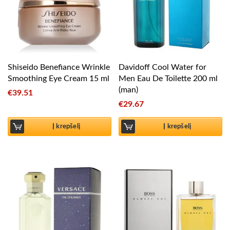
Shiseido Benefiance Wrinkle
Davidoff Cool Water for
Smoothing Eye Cream 15 ml
Men Eau De Toilette 200 ml
(man)
€
39.51
€
29.67
Į krepšelį
Į krepšelį