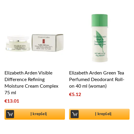
Elizabeth Arden Visible
Elizabeth Arden Green Tea
Difference Refining
Perfumed Deodorant Roll-
Moisture Cream Complex
on 40 ml (woman)
75 ml
€
5.12
€
13.01
Į krepšelį
Į krepšelį