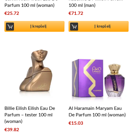
Parfum 100 ml (woman)
100 ml (man)
€
25.72
€
71.72
Į krepšelį
Į krepšelį
Billie Eilish Eilish Eau De
Al Haramain Maryam Eau
Parfum – tester 100 ml
De Parfum 100 ml (woman)
(woman)
€
15.03
€
39.82