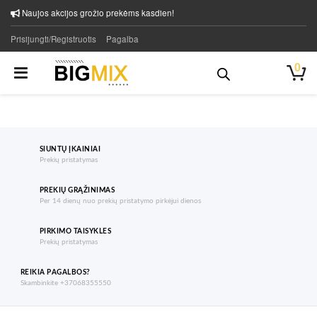
Naujos akcijos grožio prekėms kasdien!
Prisijungti/Registruotis
Pagalba
0
SIUNTŲ ĮKAINIAI
Prekių pristatymas
PREKIŲ GRĄŽINIMAS
Per 14 dienų nuo prekių pristatymo pirkėjui dienos
PIRKIMO TAISYKLES
Prekių pristatymas
REIKIA PAGALBOS?
Skambinkite +37068355550