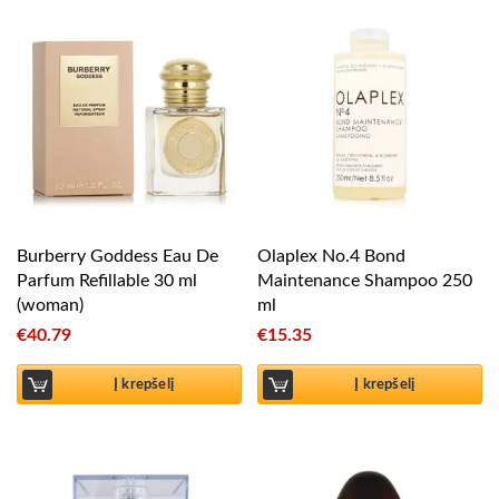
Burberry Goddess Eau De
Olaplex No.4 Bond
Parfum Refillable 30 ml
Maintenance Shampoo 250
(woman)
ml
€
40.79
€
15.35
Į krepšelį
Į krepšelį