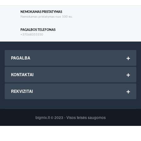
NEMOKAMAS PRISTATYMAS
Nemokamas pristatymas nuo 100 eu.
PAGALBOS TELEFONAS
+37068355550
PAGALBA
KONTAKTAI
REKVIZITAI
bigmix.lt © 2023 - Visos teisės saugomos