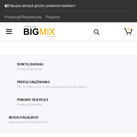
Naujos akcijos grožio prekėms kasdien!
Prisijungti/Registruotis
Pagalba
0
SIUNTŲ ĮKAINIAI
Prekių pristatymas
PREKIŲ GRĄŽINIMAS
Per 14 dienų nuo prekių pristatymo pirkėjui dienos
PIRKIMO TAISYKLES
Prekių pristatymas
REIKIA PAGALBOS?
Skambinkite +37068355550