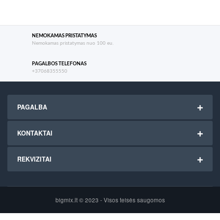
NEMOKAMAS PRISTATYMAS
Nemokamas pristatymas nuo 100 eu.
PAGALBOS TELEFONAS
+37068355550
PAGALBA
KONTAKTAI
REKVIZITAI
bigmix.lt © 2023 - Visos teisės saugomos