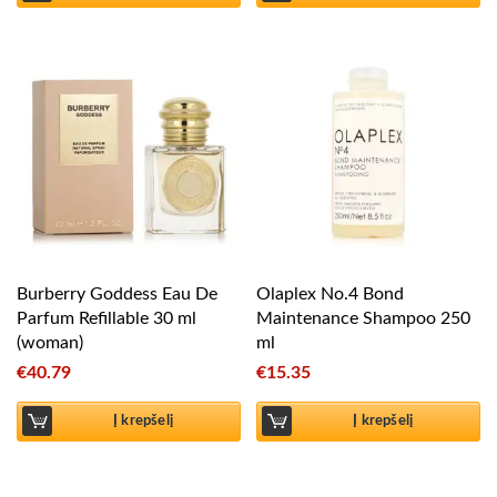
Burberry Goddess Eau De
Olaplex No.4 Bond
Parfum Refillable 30 ml
Maintenance Shampoo 250
(woman)
ml
€
40.79
€
15.35
Į krepšelį
Į krepšelį