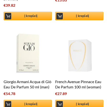
€
15.03
€
39.82
Į krepšelį
Į krepšelį
Giorgio Armani Acqua di Giò
French Avenue Pinnace Eau
Eau De Parfum 50 ml (man)
De Parfum 100 ml (woman)
€
54.78
€
27.89
Į krepšelį
Į krepšelį