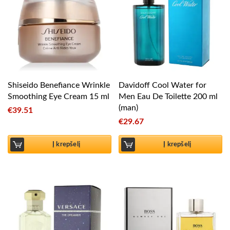
Shiseido Benefiance Wrinkle
Davidoff Cool Water for
Smoothing Eye Cream 15 ml
Men Eau De Toilette 200 ml
(man)
€
39.51
€
29.67
Į krepšelį
Į krepšelį