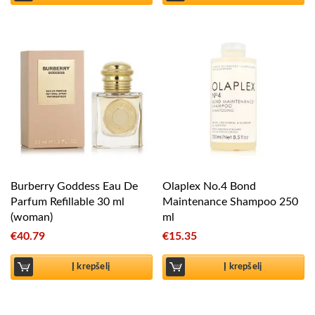
Burberry Goddess Eau De
Olaplex No.4 Bond
Parfum Refillable 30 ml
Maintenance Shampoo 250
(woman)
ml
€
40.79
€
15.35
Į krepšelį
Į krepšelį