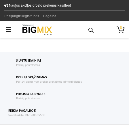
Naujos akcijos grožio prekėms kasdien!
Prisijungti/Registruotis
Pagalba
0
SIUNTŲ ĮKAINIAI
Prekių pristatymas
PREKIŲ GRĄŽINIMAS
Per 14 dienų nuo prekių pristatymo pirkėjui dienos
PIRKIMO TAISYKLES
Prekių pristatymas
REIKIA PAGALBOS?
Skambinkite +37068355550