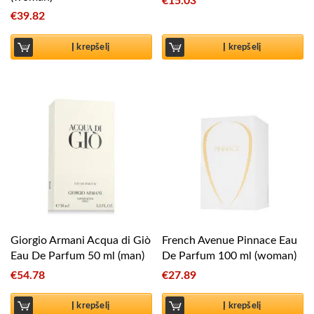
€
15.03
€
39.82
Į krepšelį
Į krepšelį
Giorgio Armani Acqua di Giò
French Avenue Pinnace Eau
Eau De Parfum 50 ml (man)
De Parfum 100 ml (woman)
€
54.78
€
27.89
Į krepšelį
Į krepšelį