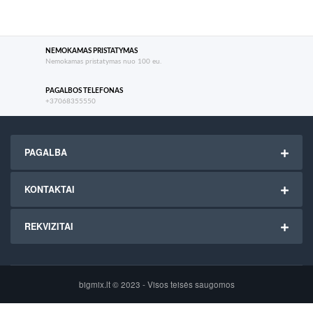
NEMOKAMAS PRISTATYMAS
Nemokamas pristatymas nuo 100 eu.
PAGALBOS TELEFONAS
+37068355550
PAGALBA
KONTAKTAI
REKVIZITAI
bigmix.lt © 2023 - Visos teisės saugomos