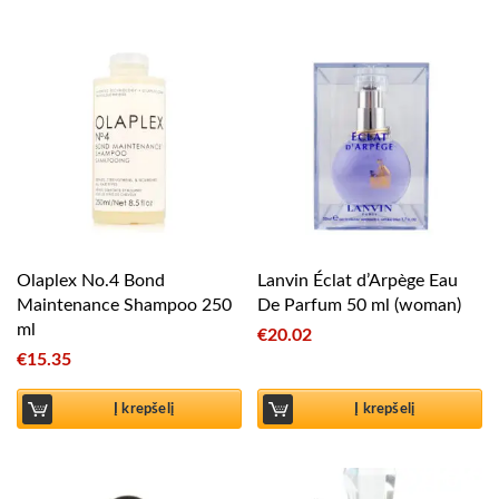
Olaplex No.4 Bond
Lanvin Éclat d’Arpège Eau
Maintenance Shampoo 250
De Parfum 50 ml (woman)
ml
€
20.02
€
15.35
Į krepšelį
Į krepšelį