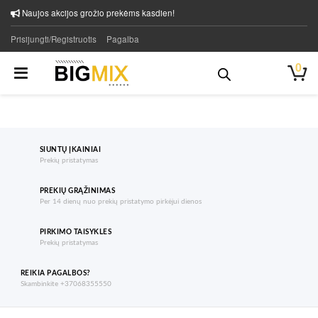
Naujos akcijos grožio prekėms kasdien!
Prisijungti/Registruotis
Pagalba
0
SIUNTŲ ĮKAINIAI
Prekių pristatymas
PREKIŲ GRĄŽINIMAS
Per 14 dienų nuo prekių pristatymo pirkėjui dienos
PIRKIMO TAISYKLES
Prekių pristatymas
REIKIA PAGALBOS?
Skambinkite +37068355550