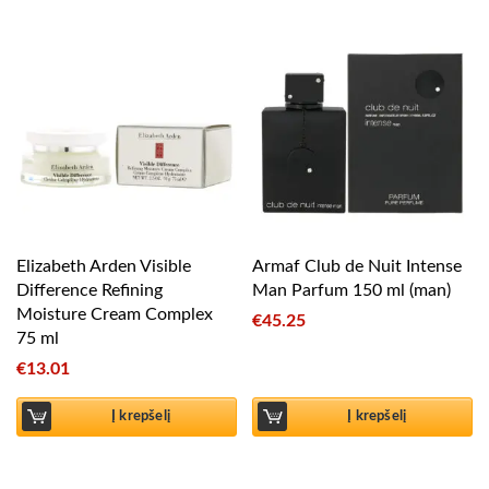
Elizabeth Arden Visible
Armaf Club de Nuit Intense
Difference Refining
Man Parfum 150 ml (man)
Moisture Cream Complex
€
45.25
75 ml
€
13.01
Į krepšelį
Į krepšelį