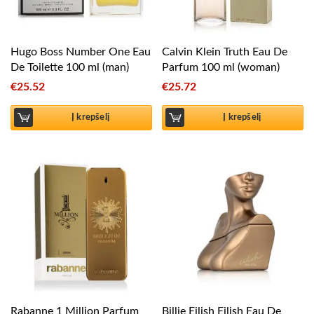
Hugo Boss Number One Eau
Calvin Klein Truth Eau De
De Toilette 100 ml (man)
Parfum 100 ml (woman)
€
25.52
€
25.72
Į krepšelį
Į krepšelį
Rabanne 1 Million Parfum
Billie Eilish Eilish Eau De