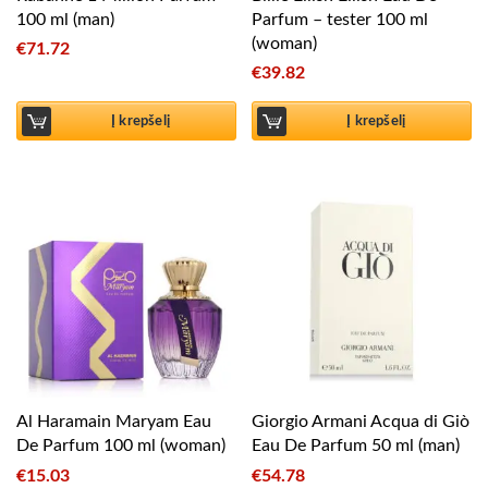
100 ml (man)
Parfum – tester 100 ml
(woman)
€
71.72
€
39.82
Į krepšelį
Į krepšelį
Al Haramain Maryam Eau
Giorgio Armani Acqua di Giò
De Parfum 100 ml (woman)
Eau De Parfum 50 ml (man)
€
15.03
€
54.78