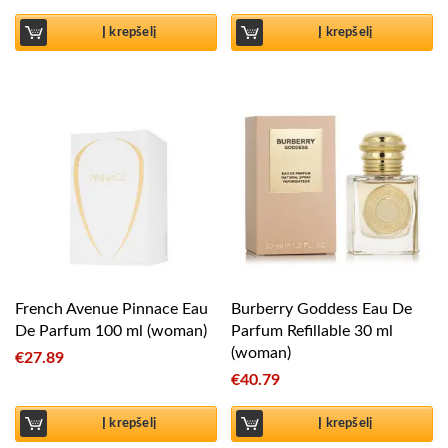
Į krepšelį
Į krepšelį
French Avenue Pinnace Eau
Burberry Goddess Eau De
De Parfum 100 ml (woman)
Parfum Refillable 30 ml
(woman)
€
27.89
€
40.79
Į krepšelį
Į krepšelį