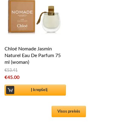
Chloé Nomade Jasmin
Naturel Eau De Parfum 75
ml (woman)
€
53.41
Original price was: €53.41.
€
45.00
Current price is: €45.00.
Į krepšelį
Visos prekės