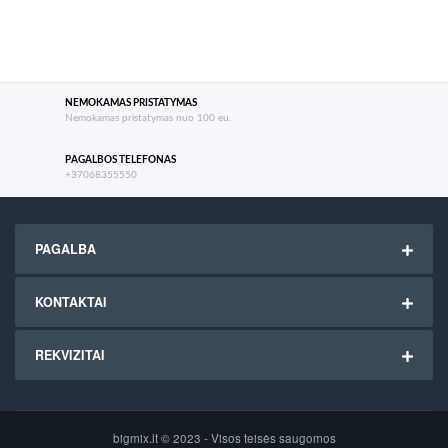
NEMOKAMAS PRISTATYMAS
Nemokamas pristatymas nuo 100 eu.
PAGALBOS TELEFONAS
+37068355550
PAGALBA
KONTAKTAI
REKVIZITAI
bigmix.lt © 2023 - Visos teisės saugomos