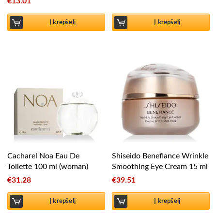
€
13.01
Į krepšelį
Į krepšelį
Cacharel Noa Eau De
Shiseido Benefiance Wrinkle
Toilette 100 ml (woman)
Smoothing Eye Cream 15 ml
€
31.28
€
39.51
Į krepšelį
Į krepšelį