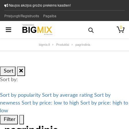
Naujos akcijos grožio prekėms kasdien!
Prisijungti/Registruotis
Pagalba
0
bigmix.lt
Produktai
pagrindinis
Sort
Sort by:
Sort by popularity
Sort by average rating
Sort by
newness
Sort by price: low to high
Sort by price: high to
low
Filter