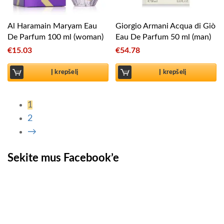
Al Haramain Maryam Eau
Giorgio Armani Acqua di Giò
De Parfum 100 ml (woman)
Eau De Parfum 50 ml (man)
€
15.03
€
54.78
Į krepšelį
Į krepšelį
1
2
→
Sekite mus Facebook’e