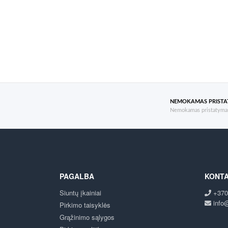
NEMOKAMAS PRIST
Nemokamas pristatymas
PAGALBA
KONTA
Siuntų įkainiai
+370
info@
Pirkimo taisyklės
Grąžinimo sąlygos