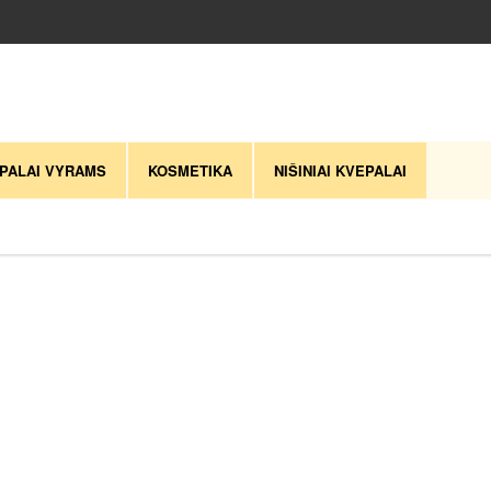
PALAI VYRAMS
KOSMETIKA
NIŠINIAI KVEPALAI
gal naujausią