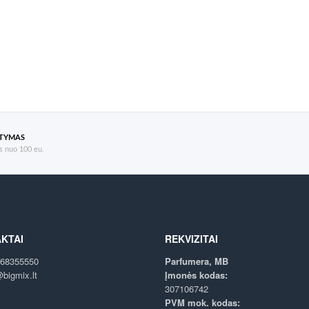
ATYMAS
 nuo 100 eu.
KTAI
REKVIZITAI
68355550
Parfumera, MB
bigmix.lt
Įmonės kodas:
307106742
PVM mok. kodas: