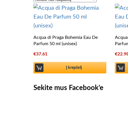
Acqua di Praga Bohemia Eau De
Acqua
Parfum 50 ml (unisex)
Parfum
€
37.61
€
22.9
Į krepšelį
Sekite mus Facebook’e