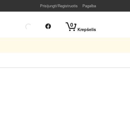
Prisijungti/Registruotis
Pagalba
0
Krepšelis