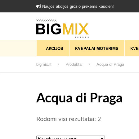
Naujos akcijos grožio prekėms kasdien!
AKCIJOS
KVEPALAI MOTERIMS
KVE
bigmix.lt
Produktai
Acqua di Praga
Acqua di Praga
Rūšiuojama pa
Rodomi visi rezultatai: 2