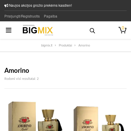
Naujos akcijos grožio prekėms kasdien!
Prisijungti/Registruotis
Pagalba
0
bigmix.lt
Produktai
Amorino
Amorino
Rūšiuojama pagal naujausią
Rodomi visi rezultatai: 2