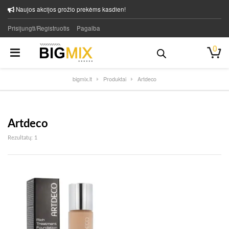
Naujos akcijos grožio prekėms kasdien!
Prisijungti/Registruotis
Pagalba
0
bigmix.lt
Produktai
Artdeco
Artdeco
Rezultatų: 1