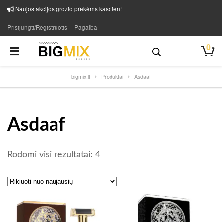
Naujos akcijos grožio prekėms kasdien!
Prisijungti/Registruotis
Pagalba
0
bigmix.lt
Produktai
Asdaaf
Asdaaf
Rūšiuojama pagal naujausią
Rodomi visi rezultatai: 4