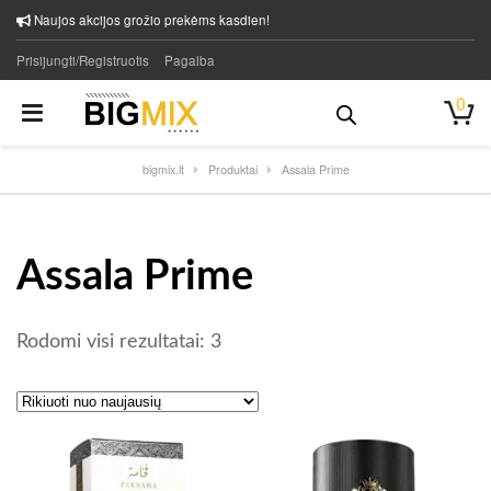
Naujos akcijos grožio prekėms kasdien!
Prisijungti/Registruotis
Pagalba
0
bigmix.lt
Produktai
Assala Prime
Assala Prime
Rūšiuojama pagal naujausią
Rodomi visi rezultatai: 3