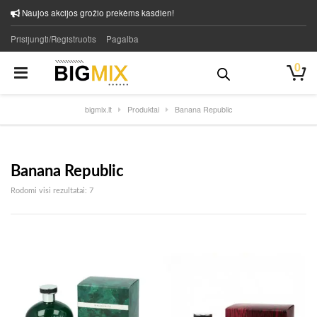
Naujos akcijos grožio prekėms kasdien!
Prisijungti/Registruotis
Pagalba
0
bigmix.lt
Produktai
Banana Republic
Banana Republic
Rūšiuojama pagal naujausią
Rodomi visi rezultatai: 7