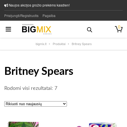
Naujos akcijos grožio prekėms kasdien!
Prisijungti/Registruotis
Pagalba
0
bigmix.lt
Produktai
Britney Spears
Britney Spears
Rūšiuojama pagal naujausią
Rodomi visi rezultatai: 7