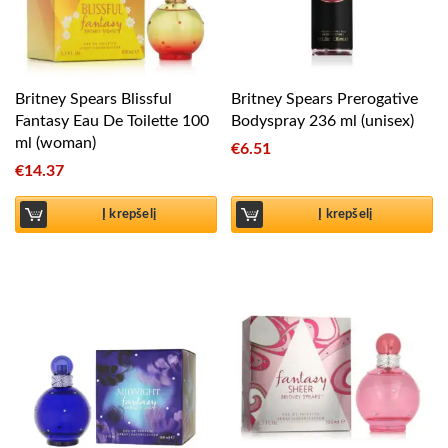
Britney Spears Blissful
Britney Spears Prerogative
Fantasy Eau De Toilette 100
Bodyspray 236 ml (unisex)
ml (woman)
€
6.51
€
14.37
Į krepšelį
Į krepšelį