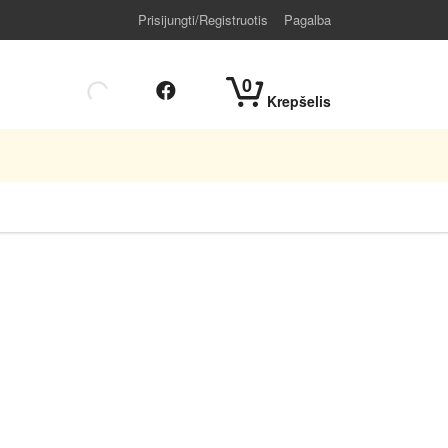
Prisijungti/Registruotis
Pagalba
0
Krepšelis