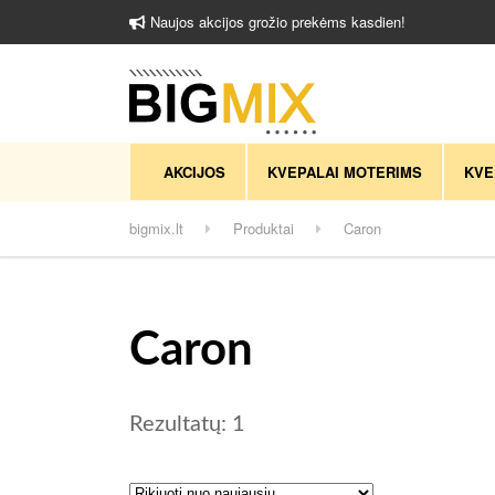
Naujos akcijos grožio prekėms kasdien!
AKCIJOS
KVEPALAI MOTERIMS
KVE
bigmix.lt
Produktai
Caron
Caron
Rezultatų: 1