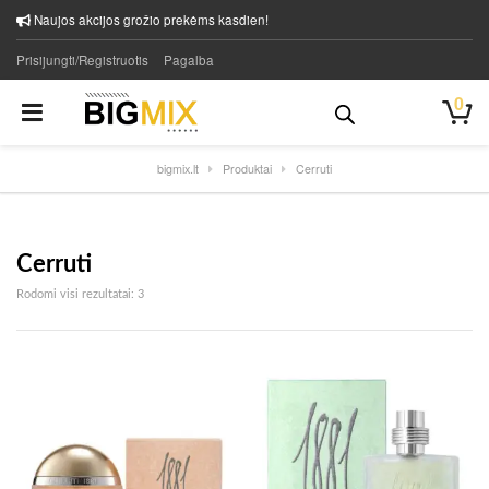
Naujos akcijos grožio prekėms kasdien!
Prisijungti/Registruotis
Pagalba
0
bigmix.lt
Produktai
Cerruti
Cerruti
Rūšiuojama pagal naujausią
Rodomi visi rezultatai: 3