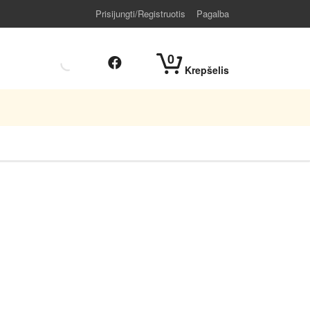
Prisijungti/Registruotis
Pagalba
0
Krepšelis