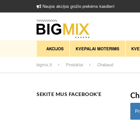
Naujos akcijos grožio prekėms kasdien!
AKCIJOS
KVEPALAI MOTERIMS
KVE
bigmix.lt
Produktai
Chabaud
SEKITE MUS FACEBOOK’E
Ch
Pr