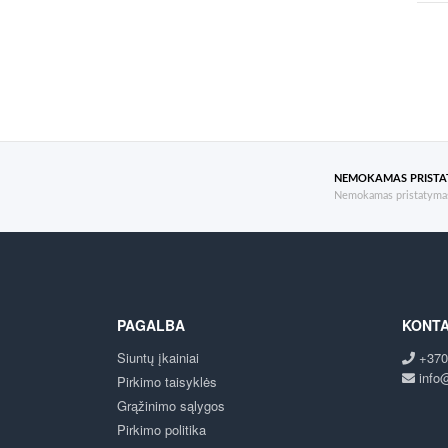
NEMOKAMAS PRIST
Nemokamas pristatymas
PAGALBA
KONTA
Siuntų įkainiai
+370
info@
Pirkimo taisyklės
Grąžinimo sąlygos
Pirkimo politika