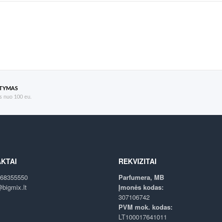
ATYMAS
 nuo 100 eu.
KTAI
REKVIZITAI
68355550
Parfumera, MB
bigmix.lt
Įmonės kodas:
307106742
PVM mok. kodas:
LT100017641011