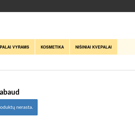
PALAI VYRAMS
KOSMETIKA
NIŠINIAI KVEPALAI
abaud
oduktų nerasta.