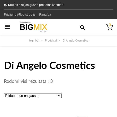
Naujos akcijos grožio prekėms kasdien!
Prisijungti/Registruotis
Pagalba
0
bigmix.lt
Produktai
Di Angelo Cosmetics
Di Angelo Cosmetics
Rūšiuojama pagal naujausią
Rodomi visi rezultatai: 3