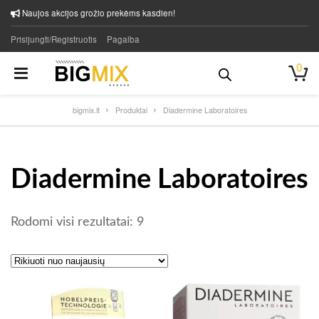
Naujos akcijos grožio prekėms kasdien!
Prisijungti/Registruotis
Pagalba
0
bigmix.lt
Produktai
Diadermine Laboratoires
Diadermine Laboratoires
Rūšiuojama pagal naujausią
Rodomi visi rezultatai: 9