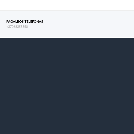
PAGALBOS TELEFONAS
+37068355550
s