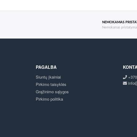
NEMOKAMAS PRIST
Nemokamas pristatymas
PAGALBA
KONTA
Siuntų įkainiai
+370
info@
Pirkimo taisyklės
Grąžinimo sąlygos
Pirkimo politika