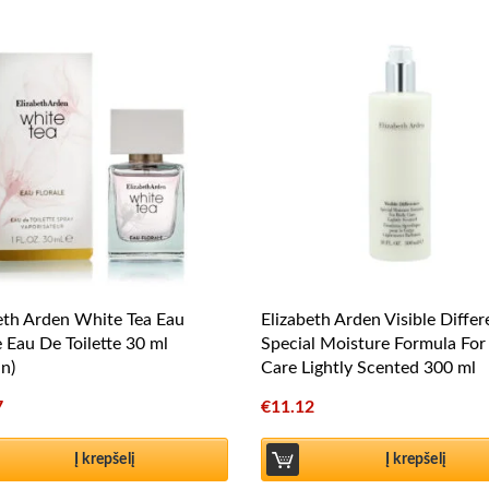
eth Arden White Tea Eau
Elizabeth Arden Visible Diffe
e Eau De Toilette 30 ml
Special Moisture Formula For
n)
Care Lightly Scented 300 ml
7
€
11.12
Į krepšelį
Į krepšelį