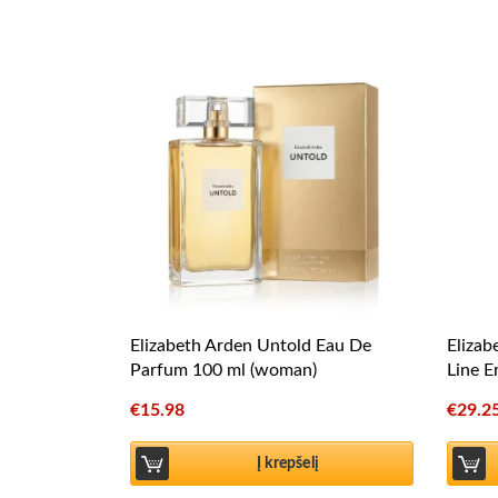
Elizabeth Arden Untold Eau De
Elizab
Parfum 100 ml (woman)
Line E
€
15.98
€
29.2
Į krepšelį