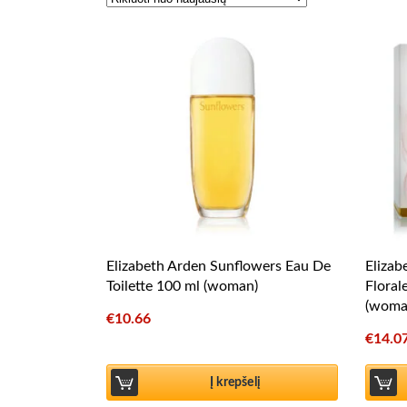
Elizabeth Arden Sunflowers Eau De
Elizab
Toilette 100 ml (woman)
Floral
(woma
€
10.66
€
14.0
Į krepšelį