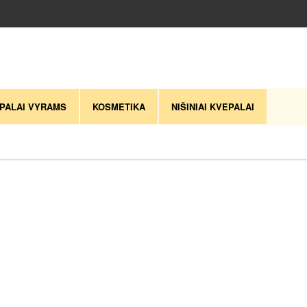
PALAI VYRAMS
KOSMETIKA
NIŠINIAI KVEPALAI
naujausią