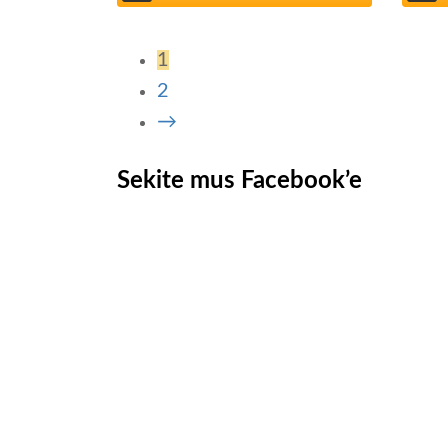
1
2
→
Sekite mus Facebook’e