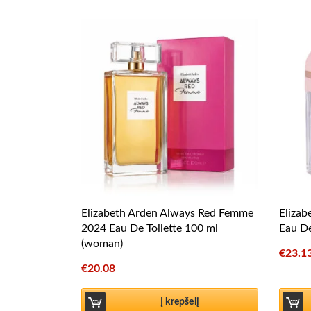
Elizabeth Arden Always Red Femme
Elizab
2024 Eau De Toilette 100 ml
Eau D
(woman)
€
23.1
€
20.08
Į krepšelį