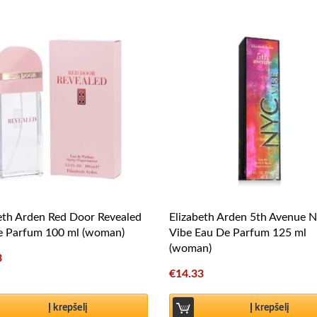
eth Arden Red Door Revealed
Elizabeth Arden 5th Avenue 
e Parfum 100 ml (woman)
Vibe Eau De Parfum 125 ml
(woman)
3
€
14.33
Į krepšelį
Į krepšelį