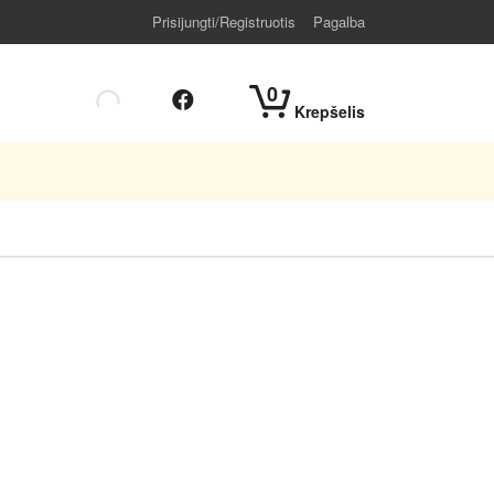
Prisijungti/Registruotis
Pagalba
0
Krepšelis