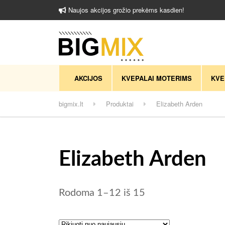
Naujos akcijos grožio prekėms kasdien!
AKCIJOS
KVEPALAI MOTERIMS
KVE
bigmix.lt
Produktai
Elizabeth Arden
Elizabeth Arden
Rūšiuojama pagal 
Rodoma 1–12 iš 15