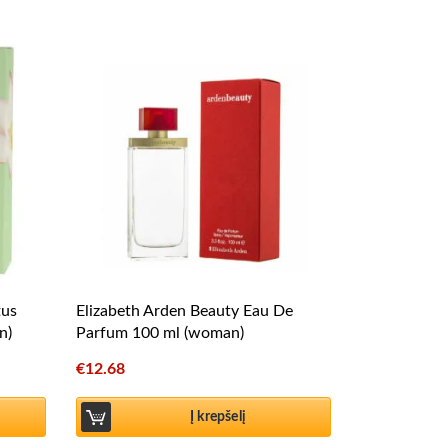
tus
Elizabeth Arden Beauty Eau De
n)
Parfum 100 ml (woman)
€
12.68
Į krepšelį