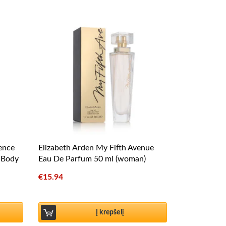
rence
Elizabeth Arden My Fifth Avenue
 Body
Eau De Parfum 50 ml (woman)
€
15.94
Į krepšelį