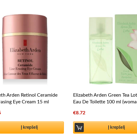
eth Arden Retinol Ceramide
Elizabeth Arden Green Tea Lo
rasing Eye Cream 15 ml
Eau De Toilette 100 ml (woma
5
€
8.72
Į krepšelį
Į krepšelį