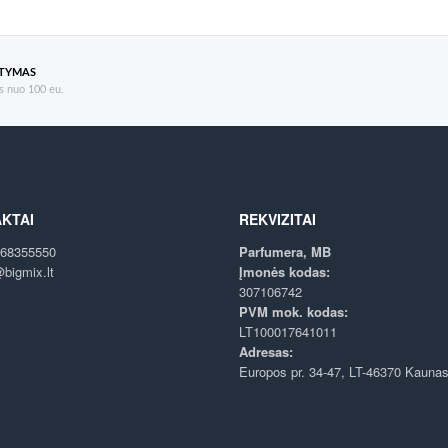
ATYMAS
 nuo 100 eu.
KTAI
REKVIZITAI
68355550
Parfumera, MB
bigmix.lt
Įmonės kodas:
307106742
PVM mok. kodas:
LT100017641011
Adresas:
Europos pr. 34-47, LT-46370 Kauna