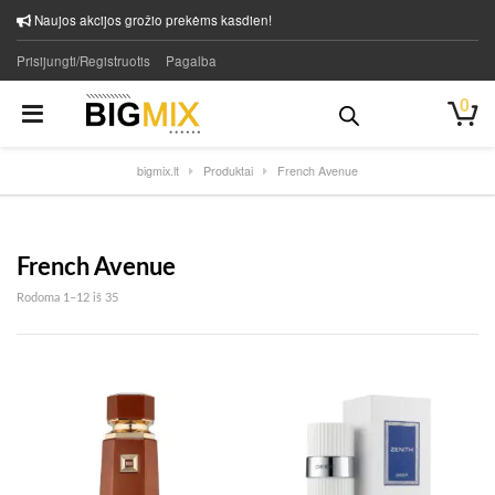
Naujos akcijos grožio prekėms kasdien!
Prisijungti/Registruotis
Pagalba
0
bigmix.lt
Produktai
French Avenue
French Avenue
Rūšiuojama pagal naujausią
Rodoma 1–12 iš 35