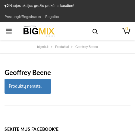
Naujos akcijos grožio prekėms kasdien!
Prisijungti/Registruotis
Pagalba
0
bigmix.lt
Produktai
Geoffrey Beene
Geoffrey Beene
Produktų nerasta.
SEKITE MUS FACEBOOK’E