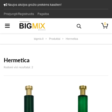
Naujos akcijos grožio prekėms kasdien!
Prisijungti/Registruotis
Pagalba
0
bigmix.lt
Produktai
Hermetica
Hermetica
Rūšiuojama pagal naujausią
Rodomi visi rezultatai: 2