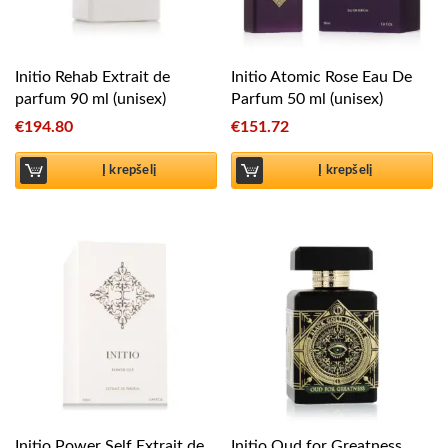
Initio Rehab Extrait de
Initio Atomic Rose Eau De
parfum 90 ml (unisex)
Parfum 50 ml (unisex)
€
194.80
€
151.72
Į krepšelį
Į krepšelį
Initio Power Self Extrait de
Initio Oud for Greatness