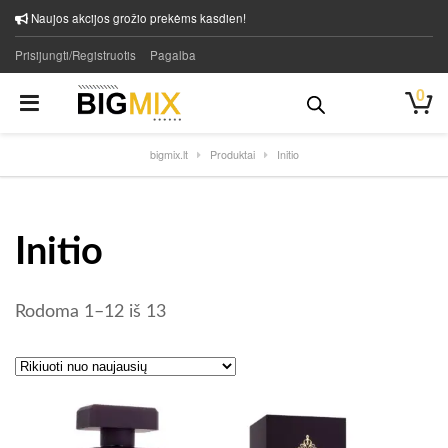
Naujos akcijos grožio prekėms kasdien!
Prisijungti/Registruotis
Pagalba
0
bigmix.lt
Produktai
Initio
Initio
Rūšiuojama pagal naujausią
Rodoma 1–12 iš 13