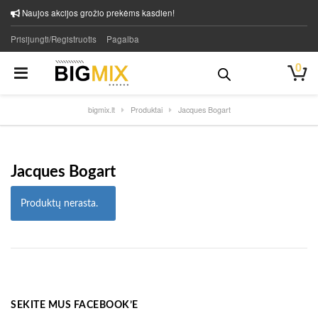
Naujos akcijos grožio prekėms kasdien!
Prisijungti/Registruotis
Pagalba
0
bigmix.lt
Produktai
Jacques Bogart
Jacques Bogart
Produktų nerasta.
SEKITE MUS FACEBOOK’E