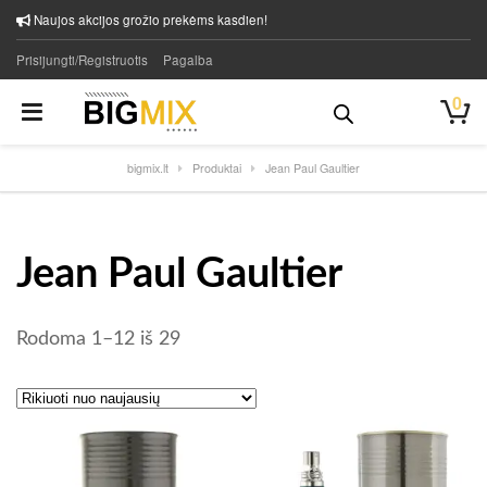
Naujos akcijos grožio prekėms kasdien!
Prisijungti/Registruotis
Pagalba
0
bigmix.lt
Produktai
Jean Paul Gaultier
Jean Paul Gaultier
Rūšiuojama pagal naujausią
Rodoma 1–12 iš 29