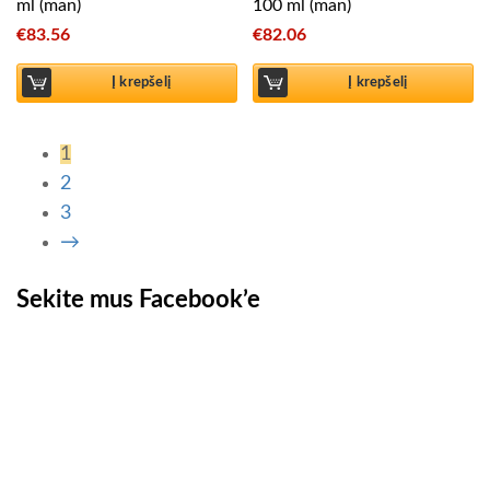
ml (man)
100 ml (man)
€
83.56
€
82.06
Į krepšelį
Į krepšelį
1
2
3
→
Sekite mus Facebook’e