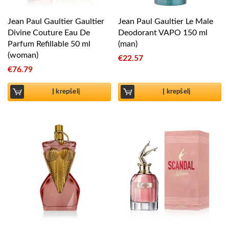
Jean Paul Gaultier Gaultier
Jean Paul Gaultier Le Male
Divine Couture Eau De
Deodorant VAPO 150 ml
Parfum Refillable 50 ml
(man)
(woman)
€
22.57
€
76.79
Į krepšelį
Į krepšelį