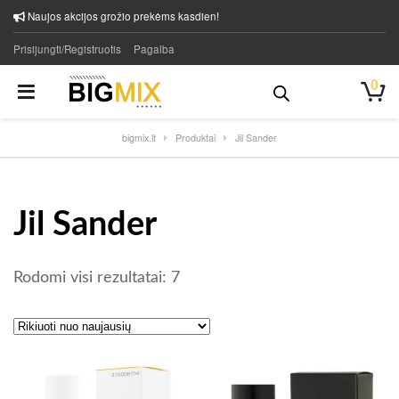
Naujos akcijos grožio prekėms kasdien!
Prisijungti/Registruotis
Pagalba
0
bigmix.lt
Produktai
Jil Sander
Jil Sander
Rūšiuojama pagal naujausią
Rodomi visi rezultatai: 7