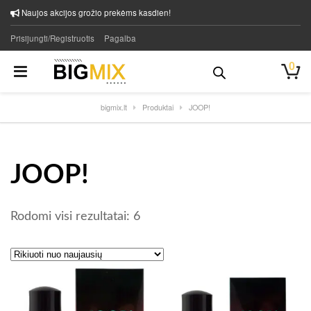
Naujos akcijos grožio prekėms kasdien!
Prisijungti/Registruotis
Pagalba
0
bigmix.lt
Produktai
JOOP!
JOOP!
Rūšiuojama pagal naujausią
Rodomi visi rezultatai: 6