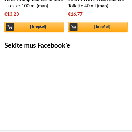
– tester 100 ml (man)
Toilette 40 ml (man)
€
13.23
€
16.77
Į krepšelį
Į krepšelį
Sekite mus Facebook’e