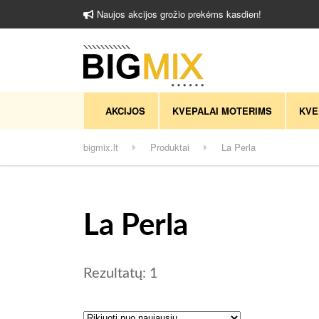
Naujos akcijos grožio prekėms kasdien!
AKCIJOS
KVEPALAI MOTERIMS
KVE
bigmix.lt
Produktai
La Perla
La Perla
Rezultatų: 1