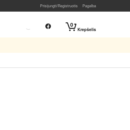
Prisijungti/Registruotis
Pagalba
0
Krepšelis