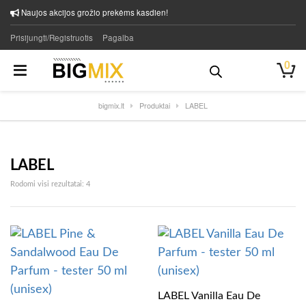
Naujos akcijos grožio prekėms kasdien!
Prisijungti/Registruotis
Pagalba
0
bigmix.lt
Produktai
LABEL
LABEL
Rūšiuojama pagal naujausią
Rodomi visi rezultatai: 4
LABEL Vanilla Eau De