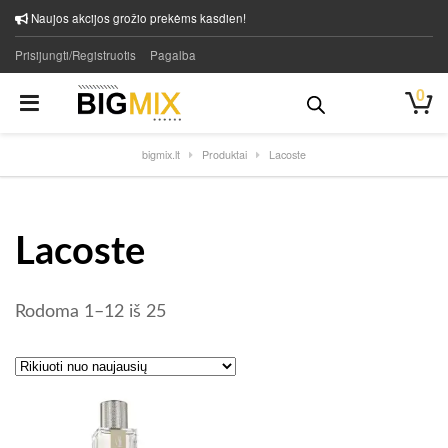
Naujos akcijos grožio prekėms kasdien!
Prisijungti/Registruotis
Pagalba
0
bigmix.lt
Produktai
Lacoste
Lacoste
Rūšiuojama pagal naujausią
Rodoma 1–12 iš 25