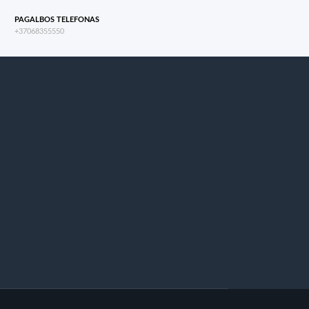
PAGALBOS TELEFONAS
+37068355550
s