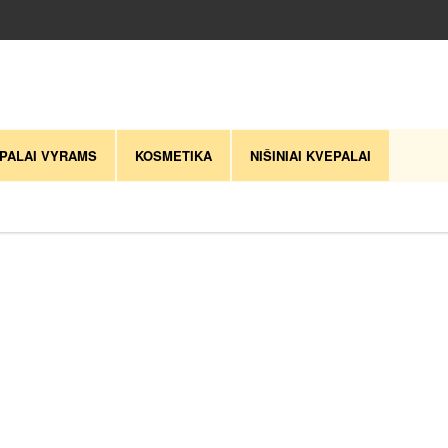
PALAI VYRAMS
KOSMETIKA
NIŠINIAI KVEPALAI
naujausią