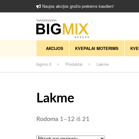
Naujos akcijos grožio prekėms kasdien!
AKCIJOS
KVEPALAI MOTERIMS
KVE
bigmix.lt
Produktai
Lakme
Lakme
Rūšiuojama pagal 
Rodoma 1–12 iš 21