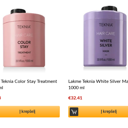
Teknia Color Stay Treatment
Lakme Teknia White Silver M
ml
1000 ml
3
€
32.41
Į krepšelį
Į krepšelį