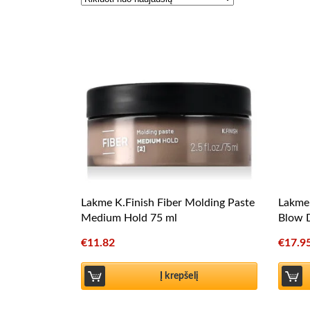
Lakme K.Finish Fiber Molding Paste
Lakme 
Medium Hold 75 ml
Blow 
€
11.82
€
17.9
Į krepšelį