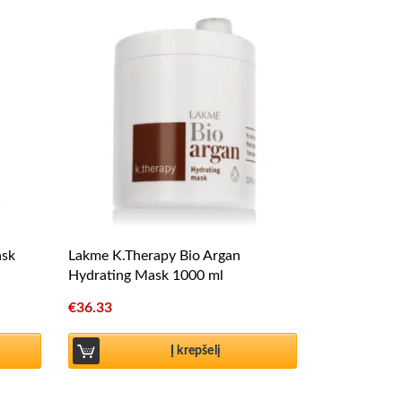
ask
Lakme K.Therapy Bio Argan
Hydrating Mask 1000 ml
€
36.33
Į krepšelį