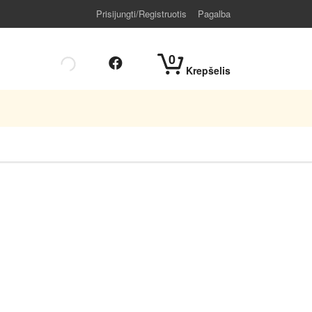
Prisijungti/Registruotis
Pagalba
0
Krepšelis