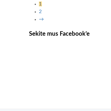
1
2
→
Sekite mus Facebook’e