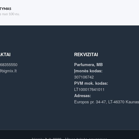
ATYMAS
 nuo 100 eu.
KTAI
REKVIZITAI
68355550
Parfumera, MB
bigmix.lt
Įmonės kodas:
307106742
PVM mok. kodas:
LT100017641011
Adresas:
Europos pr. 34-47, LT-46370 Kauna