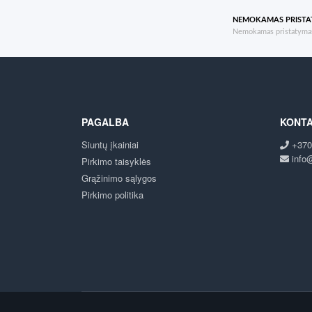
NEMOKAMAS PRIST
Nemokamas pristatymas
PAGALBA
KONTA
Siuntų įkainiai
+370
info@
Pirkimo taisyklės
Grąžinimo sąlygos
Pirkimo politika