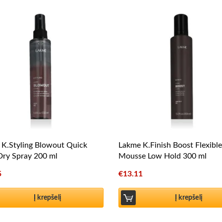
K.Styling Blowout Quick
Lakme K.Finish Boost Flexible
Dry Spray 200 ml
Mousse Low Hold 300 ml
5
€
13.11
Į krepšelį
Į krepšelį