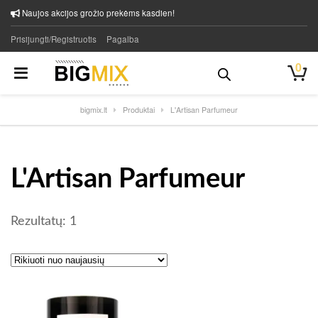
Naujos akcijos grožio prekėms kasdien!
Prisijungti/Registruotis
Pagalba
0
bigmix.lt
Produktai
L'Artisan Parfumeur
L'Artisan Parfumeur
Rezultatų: 1