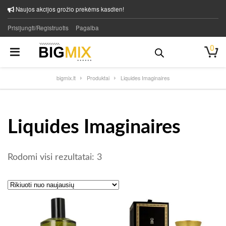
Naujos akcijos grožio prekėms kasdien!
Prisijungti/Registruotis
Pagalba
0
bigmix.lt
Produktai
Liquides Imaginaires
Liquides Imaginaires
Rūšiuojama pagal naujausią
Rodomi visi rezultatai: 3