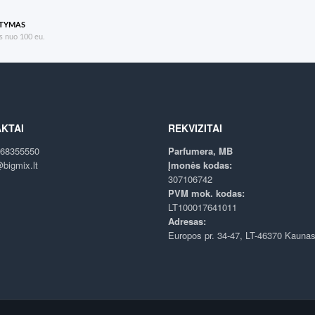
ATYMAS
 nuo 100 eu.
KTAI
REKVIZITAI
68355550
Parfumera, MB
bigmix.lt
Įmonės kodas:
307106742
PVM mok. kodas:
LT100017641011
Adresas:
Europos pr. 34-47, LT-46370 Kauna