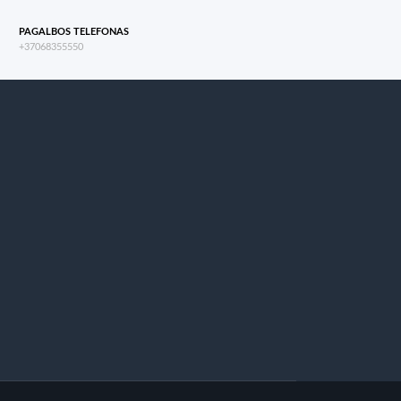
PAGALBOS TELEFONAS
+37068355550
s