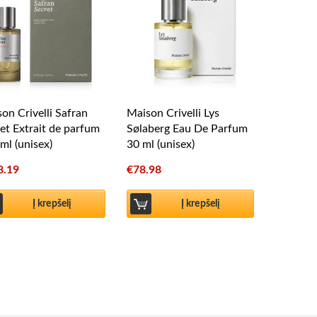
on Crivelli Safran
Maison Crivelli Lys
et Extrait de parfum
Sølaberg Eau De Parfum
ml (unisex)
30 ml (unisex)
8.19
€
78.98
Į krepšelį
Į krepšelį