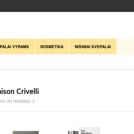
PALAI VYRAMS
KOSMETIKA
NIŠINIAI KVEPALAI
ison Crivelli
Rūšiuojama pagal naujausią
i visi rezultatai: 2