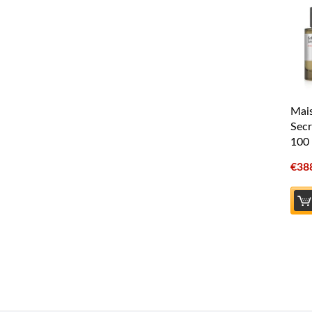
Mais
Secr
100 
€
38