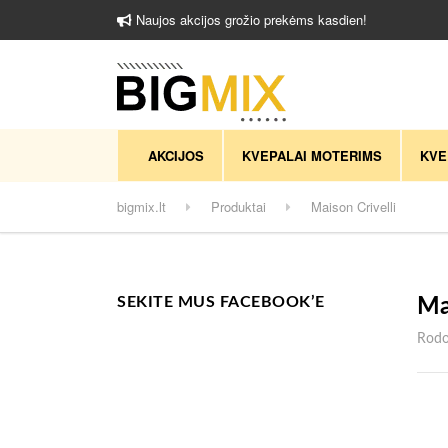
Naujos akcijos grožio prekėms kasdien!
AKCIJOS
KVEPALAI MOTERIMS
KVE
bigmix.lt
Produktai
Maison Crivelli
SEKITE MUS FACEBOOK’E
Ma
Rodom