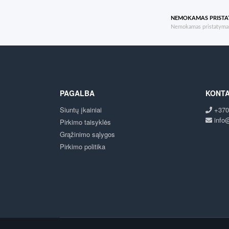
NEMOKAMAS PRIST
Nemokamas pristatymas
PAGALBA
KONTA
Siuntų įkainiai
+370
info@
Pirkimo taisyklės
Grąžinimo sąlygos
Pirkimo politika