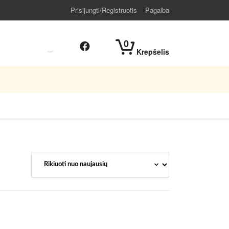
Prisijungti/Registruotis
Pagalba
0
Krepšelis