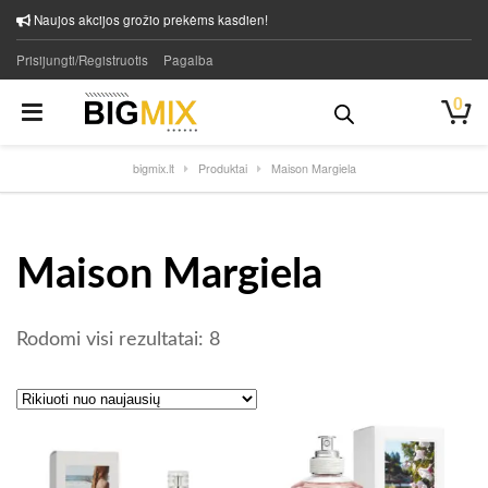
Naujos akcijos grožio prekėms kasdien!
Prisijungti/Registruotis
Pagalba
0
bigmix.lt
Produktai
Maison Margiela
Maison Margiela
Rūšiuojama pagal naujausią
Rodomi visi rezultatai: 8