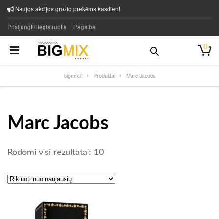
Naujos akcijos grožio prekėms kasdien!
Prisijungti/Registruotis
Pagalba
0
bigmix.lt
Produktai
Marc Jacobs
Marc Jacobs
Rūšiuojama pagal naujausią
Rodomi visi rezultatai: 10