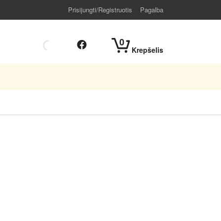
Prisijungti/Registruotis
Pagalba
0
Krepšelis