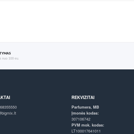
ATYMAS
 nuo 100 eu.
KTAI
REKVIZITAI
68355550
Parfumera, MB
bigmix.lt
Įmonės kodas:
307106742
PVM mok. kodas:
LT100017641011