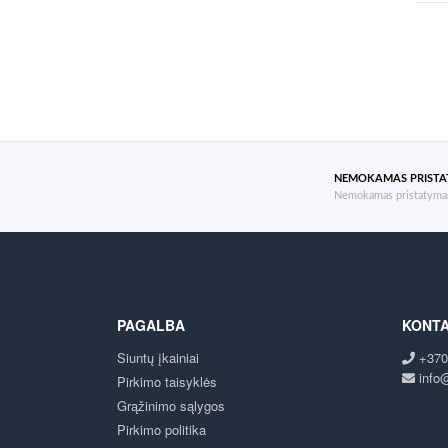
NEMOKAMAS PRIST
Nemokamas pristatymas
PAGALBA
KONTA
Siuntų įkainiai
+370
info@
Pirkimo taisyklės
Grąžinimo sąlygos
Pirkimo politika