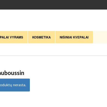
PALAI VYRAMS
KOSMETIKA
NIŠINIAI KVEPALAI
uboussin
oduktų nerasta.