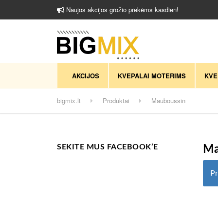
Naujos akcijos grožio prekėms kasdien!
AKCIJOS
KVEPALAI MOTERIMS
KVE
bigmix.lt
Produktai
Mauboussin
SEKITE MUS FACEBOOK’E
Ma
Pr