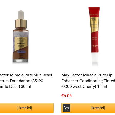
ctor Miracle Pure Skin Reset
Max Factor Miracle Pure Lip
erum Foundation (85-90
Enhancer Conditioning Tinte
m To Deep) 30 ml
(030 Sweet Cherry) 12 ml
€
6.05
Į krepšelį
Į krepšelį