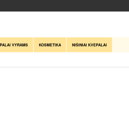
PALAI VYRAMS
KOSMETIKA
NIŠINIAI KVEPALAI
gal naujausią