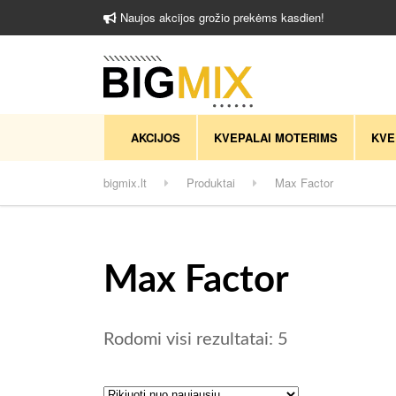
Naujos akcijos grožio prekėms kasdien!
AKCIJOS
KVEPALAI MOTERIMS
KVE
bigmix.lt
Produktai
Max Factor
Max Factor
Rūšiuojama pa
Rodomi visi rezultatai: 5