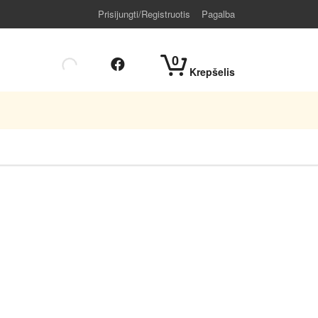
Prisijungti/Registruotis
Pagalba
0
Krepšelis