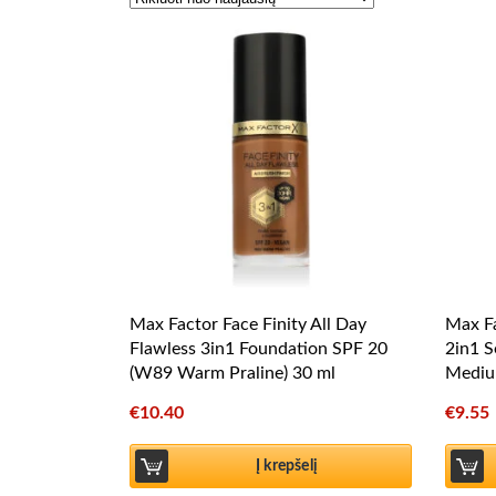
Max Factor Face Finity All Day
Max Fa
Flawless 3in1 Foundation SPF 20
2in1 S
(W89 Warm Praline) 30 ml
Mediu
€
10.40
€
9.55
Į krepšelį