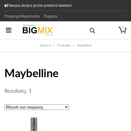
Naujos akcijos grožio prekėms kasdien!
Prisijungti/Registruotis
Pagalba
0
bigmix.lt
Produktai
Maybelline
Maybelline
Rezultatų: 1