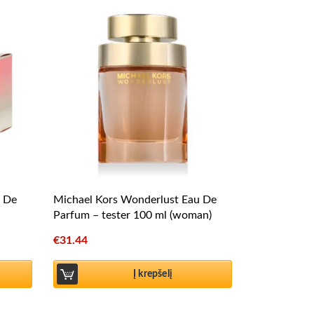
u De
Michael Kors Wonderlust Eau De
Parfum – tester 100 ml (woman)
€
31.44
Į krepšelį