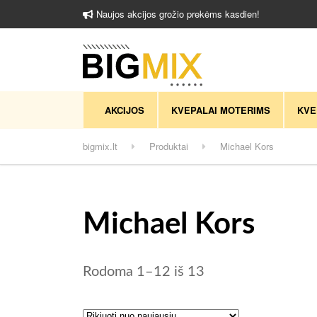
Naujos akcijos grožio prekėms kasdien!
AKCIJOS
KVEPALAI MOTERIMS
KVE
bigmix.lt
Produktai
Michael Kors
Michael Kors
Rūšiuojama pagal 
Rodoma 1–12 iš 13