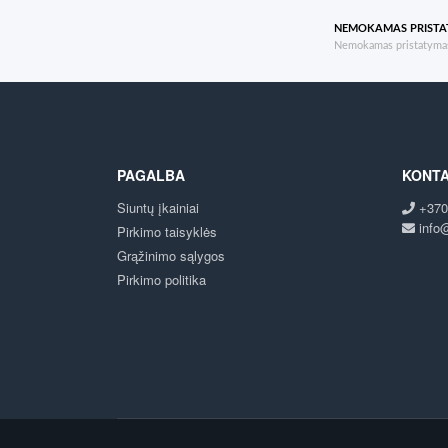
NEMOKAMAS PRIST
Nemokamas pristatymas
PAGALBA
KONTA
Siuntų įkainiai
+370
info@
Pirkimo taisyklės
Grąžinimo sąlygos
Pirkimo politika