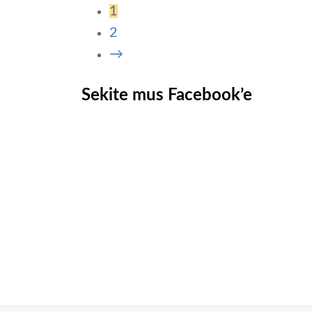
1
2
→
Sekite mus Facebook’e