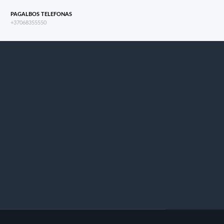
PAGALBOS TELEFONAS
+37068355550
s