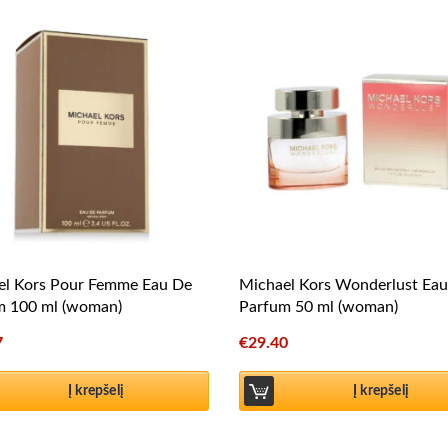
el Kors Pour Femme Eau De
Michael Kors Wonderlust Ea
m 100 ml (woman)
Parfum 50 ml (woman)
7
€
29.40
Į krepšelį
Į krepšelį