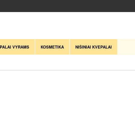
PALAI VYRAMS
KOSMETIKA
NIŠINIAI KVEPALAI
naujausią