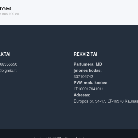
ATYMAS
 nuo 100 eu.
KTAI
REKVIZITAI
68355550
Parfumera, MB
bigmix.lt
Įmonės kodas:
307106742
PVM mok. kodas:
LT100017641011
Adresas:
Europos pr. 34-47, LT-46370 Kauna