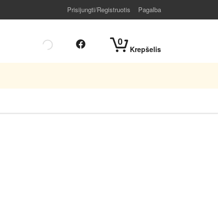
Prisijungti/Registruotis
Pagalba
0
Krepšelis