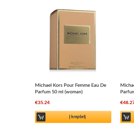
Michael Kors Pour Femme Eau De
Micha
Parfum 50 ml (woman)
Parfu
€
35.24
€
48.2
Į krepšelį