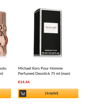
solu
Michael Kors Pour Homme
n)
Perfumed Deostick 75 ml (man)
€
14.44
Į krepšelį