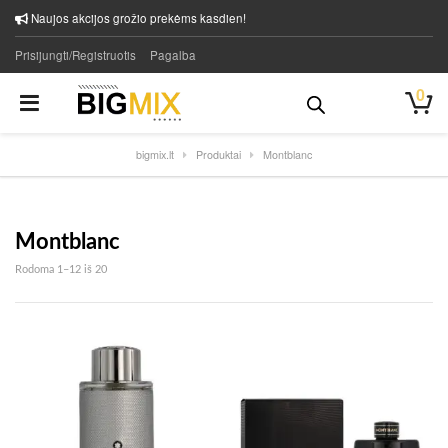
Naujos akcijos grožio prekėms kasdien!
Prisijungti/Registruotis
Pagalba
0
bigmix.lt
Produktai
Montblanc
Montblanc
Rūšiuojama pagal naujausią
Rodoma 1–12 iš 20