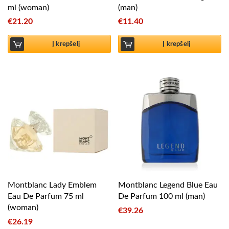
ml (woman)
(man)
€
21.20
€
11.40
Į krepšelį
Į krepšelį
Montblanc Lady Emblem
Montblanc Legend Blue Eau
Eau De Parfum 75 ml
De Parfum 100 ml (man)
(woman)
€
39.26
€
26.19