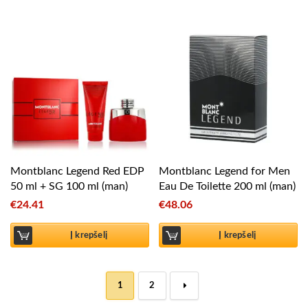
Montblanc Legend Red EDP
Montblanc Legend for Men
50 ml + SG 100 ml (man)
Eau De Toilette 200 ml (man)
€
24.41
€
48.06
Į krepšelį
Į krepšelį
1
2
→