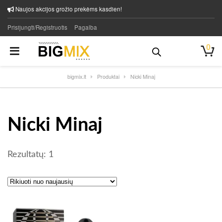
Naujos akcijos grožio prekėms kasdien!
Prisijungti/Registruotis
Pagalba
0
bigmix.lt
Produktai
Nicki Minaj
Nicki Minaj
Rezultatų: 1